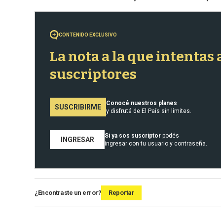
CONTENIDO EXCLUSIVO
La nota a la que intentas
suscriptores
Conocé nuestros planes
SUSCRIBIRME
y disfrutá de El País sin límites.
Si ya sos suscriptor
podés
INGRESAR
ingresar con tu usuario y contraseña.
¿Encontraste un error?
Reportar