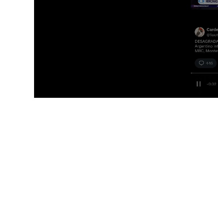
0
s
e
c
o
n
d
s
o
f
3
3
s
e
c
o