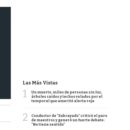
Las Más Vistas
1
Un muerto, miles de personas sin luz,
árboles caídos y techos volados por el
temporal que ameritó alerta roja
2
Conductor de "Subrayado" criticó el paro
de maestros y generó un fuerte debate:
"No tiene sentido"