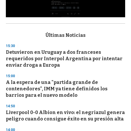
0
s
e
c
Últimas Noticias
o
n
15:30
d
Detuvieron en Uruguay a dos franceses
s
o
requeridos por Interpol Argentina por intentar
f
enviar droga a Europa
3
3
s
15:00
e
A la espera de una "partida grande de
c
contenedores", IMM ya tiene definidos los
o
n
barrios para el nuevo modelo
d
s
14:50
Liverpool 0-0 Albion en vivo: el negriazul genera
peligro cuando consigue éxito en su presión alta
14:00