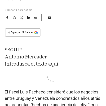
a
Compartir esta noticia
F
W
T
L
E
a
h
w
i
m
c
a
i
n
a
e
t
t
k
i
+
Agregar El País en
b
s
t
e
l
o
A
e
d
o
p
r
I
SEGUIR
k
p
n
Antonio Mercader
Introduzca el texto aquí
El fiscal Luis Pacheco consideró que los negocios
entre Uruguay y Venezuela concretados años atrás
no presentan "hechos de apariencia delictiva" con