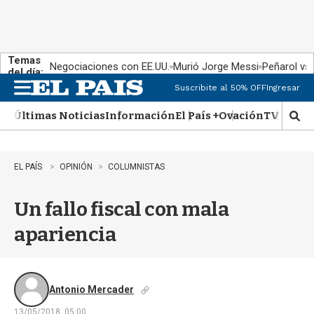
Temas
Negociaciones con EE.UU.
Murió Jorge Messi
Peñarol vs
del día:
Suscribite al 50% OFF
Ingresar
M
e
Últimas Noticias
Información
El País +
Ovación
TV Show
n
M
u
o
s
t
EL PAÍS
OPINIÓN
COLUMNISTAS
r
a
Un fallo fiscal con mala
r
b
apariencia
�
s
q
u
e
Antonio Mercader
d
13/05/2018, 05:00