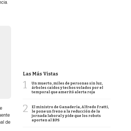
cia.
Las Más Vistas
1
Un muerto, miles de personas sin luz,
árboles caídos y techos volados por el
temporal que ameritó alerta roja
2
El ministro de Ganadería, Alfredo Fratti,
Se
le pone un freno a la reducción de la
uente
jornada laboral y pide que los robots
aporten al BPS
nal de