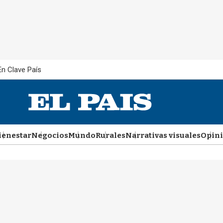
En Clave País
ienestar
Negocios
Mundo
Rurales
Narrativas visuales
Opin