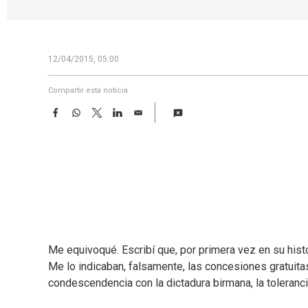
12/04/2015, 05:00
Compartir esta noticia
F
W
T
L
E
a
h
w
i
m
c
a
i
n
a
e
t
t
k
i
b
s
t
e
l
o
A
e
d
o
p
r
I
k
p
n
Me equivoqué. Escribí que, por primera vez en su histo
Me lo indicaban, falsamente, las concesiones gratuitas
condescendencia con la dictadura birmana, la tolera