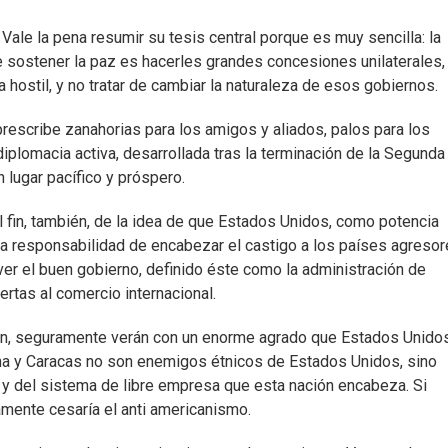
ale la pena resumir su tesis central porque es muy sencilla: la
 sostener la paz es hacerles grandes concesiones unilaterales,
 hostil, y no tratar de cambiar la naturaleza de esos gobiernos.
 prescribe zanahorias para los amigos y aliados, palos para los
diplomacia activa, desarrollada tras la terminación de la Segunda
 lugar pacífico y próspero.
 fin, también, de la idea de que Estados Unidos, como potencia
la responsabilidad de encabezar el castigo a los países agresor
ver el buen gobierno, definido éste como la administración de
rtas al comercio internacional.
án, seguramente verán con un enorme agrado que Estados Unido
abana y Caracas no son enemigos étnicos de Estados Unidos, sino
 y del sistema de libre empresa que esta nación encabeza. Si
mente cesaría el anti americanismo.