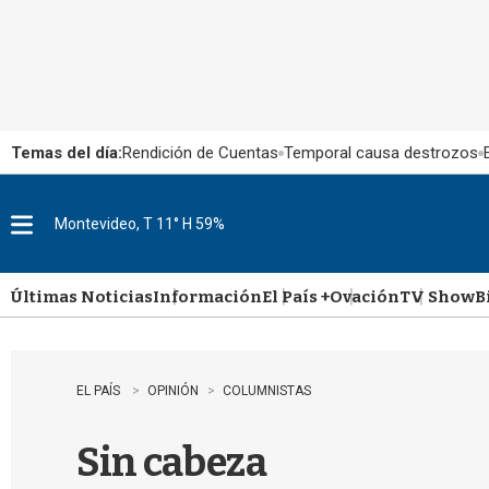
Temas del día:
Rendición de Cuentas
Temporal causa destrozos
Montevideo, T 11° H 59%
M
e
n
u
Últimas Noticias
Información
El País +
Ovación
TV Show
B
EL PAÍS
OPINIÓN
COLUMNISTAS
Sin cabeza