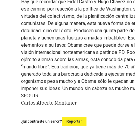
Hay que recordar que Fidel Castro y Hugo Chávez no 
ese camino-por reacción a la política de Washington, s
virtudes del colectivismo, de la planificación centrali
comunistas. De alguna manera, esta nueva forma de en
debilidad, sino del éxito. Producen una quinta parte 
planeta y tienen unas fuerzas armadas imbatibles. Eso
elementos a su favor, Obama cree que puede darse el 
visión internacional norteamericana a partir de F.D. R
ejército alemán sobre las armas, está concebida para
“mundo libre”. Esa tradición, que ya tiene más de 70 añ
generado toda una burocracia dedicada a ejecutar medi
organismos pesa mucho y a Obama sólo le quedan un p
imponer sus ideas. Un mundo sin cabeza es mucho má
SEGUIR
Carlos Alberto Montaner
¿Encontraste un error?
Reportar