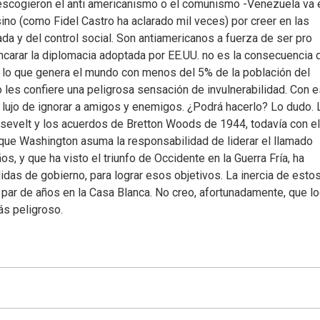
escogieron el anti americanismo o el comunismo -Venezuela va 
ino (como Fidel Castro ha aclarado mil veces) por creer en las
zada y del control social. Son antiamericanos a fuerza de ser pro
carar la diplomacia adoptada por EE.UU. no es la consecuencia d
de lo que genera el mundo con menos del 5% de la población del
 les confiere una peligrosa sensación de invulnerabilidad. Con 
lujo de ignorar a amigos y enemigos. ¿Podrá hacerlo? Lo dudo. 
oosevelt y los acuerdos de Bretton Woods de 1944, todavía con el
 que Washington asuma la responsabilidad de liderar el llamado
os, y que ha visto el triunfo de Occidente en la Guerra Fría, ha
das de gobierno, para lograr esos objetivos. La inercia de esto
ar de años en la Casa Blanca. No creo, afortunadamente, que l
s peligroso.