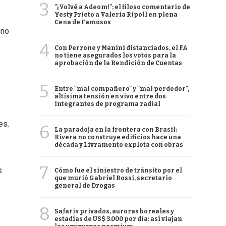
3
"¡Volvé a Adeom!": el filoso comentario de
Yesty Prieto a Valeria Ripoll en plena
Cena de Famosos
 no
4
Con Perrone y Manini distanciados, el FA
no tiene asegurados los votos para la
aprobación de la Rendición de Cuentas
5
Entre "mal compañero" y "mal perdedor",
altísima tensión en vivo entre dos
integrantes de programa radial
es.
6
La paradoja en la frontera con Brasil:
Rivera no construye edificios hace una
década y Livramento explota con obras
7
s
Cómo fue el siniestro de tránsito por el
que murió Gabriel Rossi, secretario
general de Drogas
8
Safaris privados, auroras boreales y
estadías de US$ 3.000 por día: así viajan