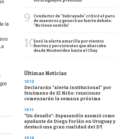
los uruguayos premium
en
9
Conductor de "Subrayado" criticó el paro
de maestros y generó un fuerte debate:
e la
"No tiene sentido"
esos
10
Cesó la alerta amarilla por vientos
La
fuertes y persistentes que abarcaba
desde Montevideo hasta el Chuy
Últimas Noticias
s
15:12
ogre
Declararán "alerta institucional" por
fenómeno de El Niño: reuniones
comenzarán la semana próxima
15:11
“Un desafío”: Espasandín asumió como
ayudante de Diego Forlán en Uruguay y
destacó una gran cualidad del DT
15:10