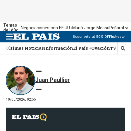
Temas
Negociaciones con EE.UU.
Murió Jorge Messi
Peñarol vs
del día:
Suscribite al 50% OFF
Ingresar
M
e
Últimas Noticias
Información
El País +
Ovación
TV Show
n
M
u
o
s
t
r
Juan Paullier
a
r
b
�
10/05/2026, 02:55
s
q
u
e
d