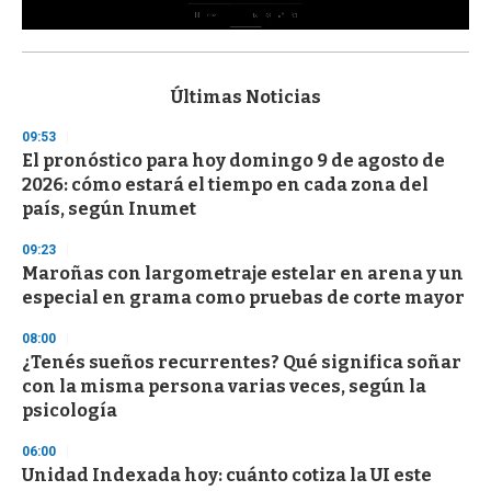
0
s
e
c
Últimas Noticias
o
n
09:53
d
El pronóstico para hoy domingo 9 de agosto de
s
o
2026: cómo estará el tiempo en cada zona del
f
país, según Inumet
3
3
s
09:23
e
Maroñas con largometraje estelar en arena y un
c
especial en grama como pruebas de corte mayor
o
n
d
08:00
s
¿Tenés sueños recurrentes? Qué significa soñar
con la misma persona varias veces, según la
psicología
06:00
Unidad Indexada hoy: cuánto cotiza la UI este