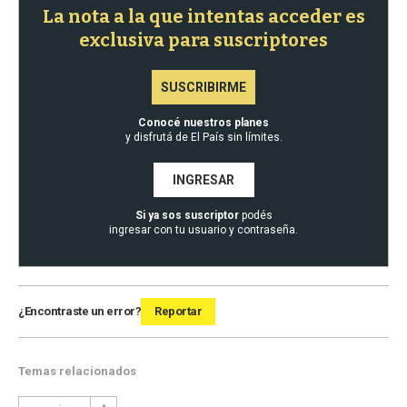
La nota a la que intentas acceder es
exclusiva para suscriptores
SUSCRIBIRME
Conocé nuestros planes
y disfrutá de El País sin límites.
INGRESAR
Si ya sos suscriptor
podés
ingresar con tu usuario y contraseña.
¿Encontraste un error?
Reportar
Temas relacionados