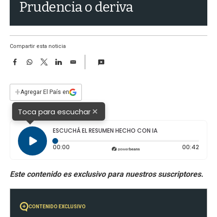
a
Prudencia o deriva
Compartir esta noticia
F
W
T
L
E
a
h
w
i
m
c
a
i
n
a
e
t
t
k
i
+
Agregar El País en
b
s
t
e
l
o
A
e
d
×
Toca para escuchar
o
p
r
I
k
p
n
ESCUCHÁ EL RESUMEN HECHO CON IA
Tiempo transcurrido: 0 segundos
Durac
00:00
00:42
CONTENIDO EXCLUSIVO