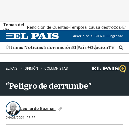
Temas del
Rendición de Cuentas
Temporal causa destrozos
En 
día:
Suscribite al 50% OFF
Ingresar
M
e
Últimas Noticias
Información
El País +
Ovación
TV Show
n
M
u
o
s
t
EL PAÍS
OPINIÓN
COLUMNISTAS
r
a
“Peligro de derrumbe”
r
b
�
s
q
Leonardo Guzmán
u
24/06/2021, 23:22
e
d