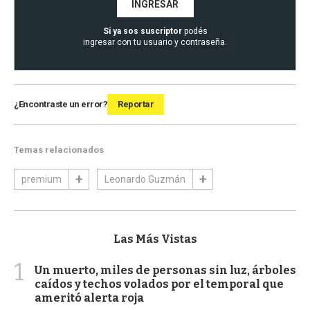
INGRESAR
Si ya sos suscriptor
podés
ingresar con tu usuario y contraseña.
¿Encontraste un error?
Reportar
Temas relacionados
premium
Leonardo Guzmán
Las Más Vistas
1
Un muerto, miles de personas sin luz, árboles
caídos y techos volados por el temporal que
ameritó alerta roja