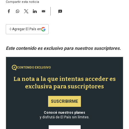
a
Compartir esta noticia
F
W
T
L
E
a
h
w
i
m
c
a
i
n
a
e
t
t
k
i
+
Agregar El País en
b
s
t
e
l
o
A
e
d
o
p
r
I
k
p
n
CONTENIDO EXCLUSIVO
La nota a la que intentas acceder es
exclusiva para suscriptores
SUSCRIBIRME
Conocé nuestros planes
y disfrutá de El País sin límites.