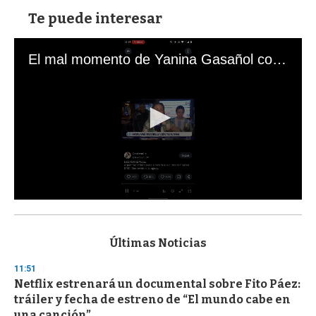
Te puede interesar
El mal momento de Yanina Gasañol con un hincha argentino en "Subrayado"
0
s
e
c
Últimas Noticias
o
n
11:51
d
Netflix estrenará un documental sobre Fito Páez:
s
o
tráiler y fecha de estreno de “El mundo cabe en
f
una canción”