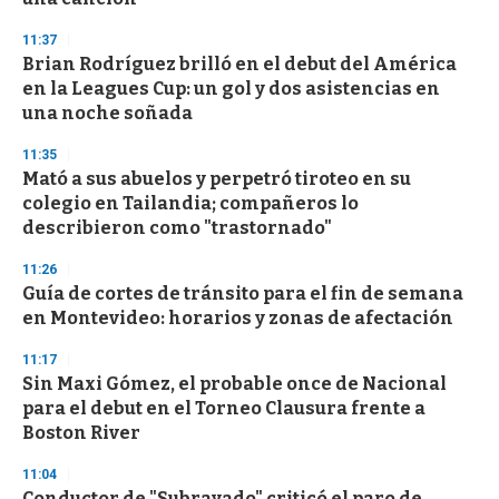
3
3
s
11:37
e
Brian Rodríguez brilló en el debut del América
c
en la Leagues Cup: un gol y dos asistencias en
o
n
una noche soñada
d
s
11:35
Mató a sus abuelos y perpetró tiroteo en su
colegio en Tailandia; compañeros lo
describieron como "trastornado"
11:26
Guía de cortes de tránsito para el fin de semana
en Montevideo: horarios y zonas de afectación
11:17
Sin Maxi Gómez, el probable once de Nacional
para el debut en el Torneo Clausura frente a
Boston River
11:04
Conductor de "Subrayado" criticó el paro de