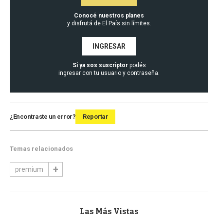
Conocé nuestros planes
y disfrutá de El País sin límites.
INGRESAR
Si ya sos suscriptor
podés
ingresar con tu usuario y contraseña.
¿Encontraste un error?
Reportar
Temas relacionados
premium
Las Más Vistas