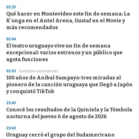
n
02:25
d
Qué hacer en Montevideo este fin de semana: La
s
o
K'onga en el Antel Arena, Gustaf en el Movie y
f
más recomendados
3
3
s
02:04
e
El teatro uruguayo vive un fin de semana
c
excepcional: varios estrenos y un público que
o
n
agota funciones
d
s
02:03
Exclusivo suscriptores
100 años de Aníbal Sampayo: tres miradas al
pionero de la canción uruguaya que llegó a Japón
y conquistó TikTok
23:45
Conocé los resultados de la Quiniela y la Tómbola
nocturna del jueves 6 de agosto de 2026
23:43
Uruguay cerró el grupo del Sudamericano