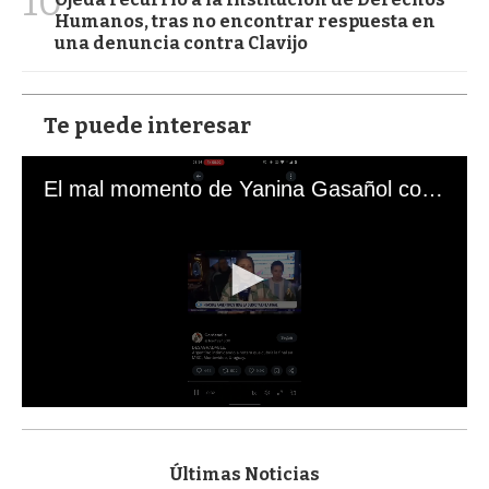
10
Humanos, tras no encontrar respuesta en
una denuncia contra Clavijo
Te puede interesar
El mal momento de Yanina Gasañol con un hincha argentino en "Subrayado"
0
s
e
c
Últimas Noticias
o