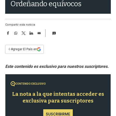
a
Ordeñando equívocos
Compartir esta noticia
F
W
T
L
E
a
h
w
i
m
c
a
i
n
a
e
t
t
k
i
+
Agregar El País en
b
s
t
e
l
o
A
e
d
o
p
r
I
k
p
n
CONTENIDO EXCLUSIVO
La nota a la que intentas acceder es
exclusiva para suscriptores
SUSCRIBIRME