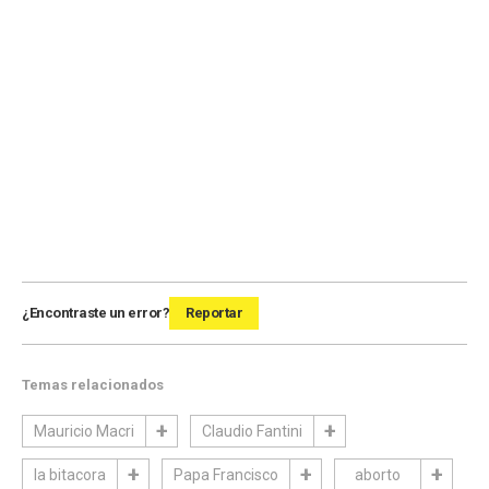
¿Encontraste un error?
Reportar
Temas relacionados
Mauricio Macri
Claudio Fantini
la bitacora
Papa Francisco
aborto