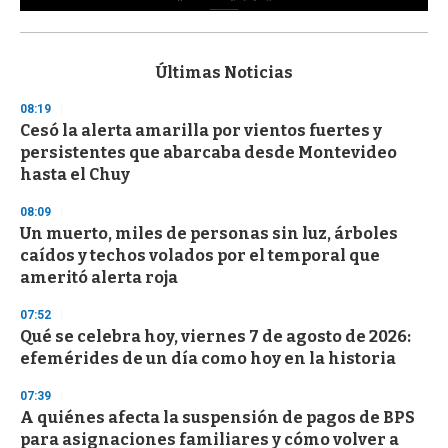
0
s
e
c
Últimas Noticias
o
n
08:19
d
Cesó la alerta amarilla por vientos fuertes y
s
o
persistentes que abarcaba desde Montevideo
f
hasta el Chuy
3
3
s
08:09
e
Un muerto, miles de personas sin luz, árboles
c
caídos y techos volados por el temporal que
o
n
ameritó alerta roja
d
s
07:52
Qué se celebra hoy, viernes 7 de agosto de 2026:
efemérides de un día como hoy en la historia
07:39
A quiénes afecta la suspensión de pagos de BPS
para asignaciones familiares y cómo volver a