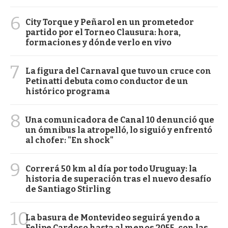
6
City Torque y Peñarol en un prometedor
partido por el Torneo Clausura: hora,
formaciones y dónde verlo en vivo
7
La figura del Carnaval que tuvo un cruce con
Petinatti debuta como conductor de un
histórico programa
8
Una comunicadora de Canal 10 denunció que
un ómnibus la atropelló, lo siguió y enfrentó
al chofer: "En shock"
9
Correrá 50 km al día por todo Uruguay: la
historia de superación tras el nuevo desafío
de Santiago Stirling
10
La basura de Montevideo seguirá yendo a
Felipe Cardoso hasta al menos 2055, con las