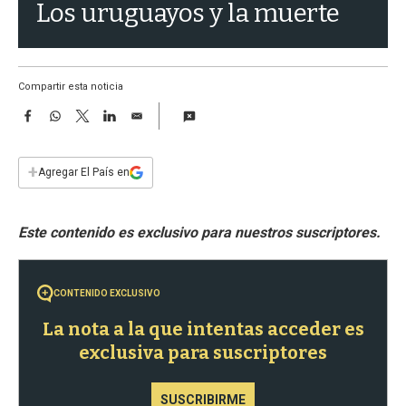
a
Los uruguayos y la muerte
Compartir esta noticia
F
W
T
L
E
a
h
w
i
m
c
a
i
n
a
e
t
t
k
i
+
Agregar El País en
b
s
t
e
l
o
A
e
d
o
p
r
I
k
p
n
CONTENIDO EXCLUSIVO
La nota a la que intentas acceder es
exclusiva para suscriptores
SUSCRIBIRME