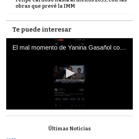
obras que prevé la IMM
Te puede interesar
El mal momento de Yanina Gasañol con un hincha argentino en "Subrayado"
0
s
e
c
Últimas Noticias
o
n