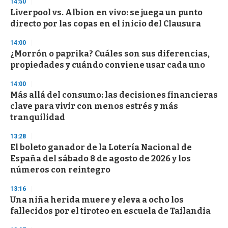
14:50
d
Liverpool vs. Albion en vivo: se juega un punto
s
o
directo por las copas en el inicio del Clausura
f
3
14:00
3
s
¿Morrón o paprika? Cuáles son sus diferencias,
e
propiedades y cuándo conviene usar cada uno
c
o
14:00
n
d
Más allá del consumo: las decisiones financieras
s
clave para vivir con menos estrés y más
tranquilidad
13:28
El boleto ganador de la Lotería Nacional de
España del sábado 8 de agosto de 2026 y los
números con reintegro
13:16
Una niña herida muere y eleva a ocho los
fallecidos por el tiroteo en escuela de Tailandia