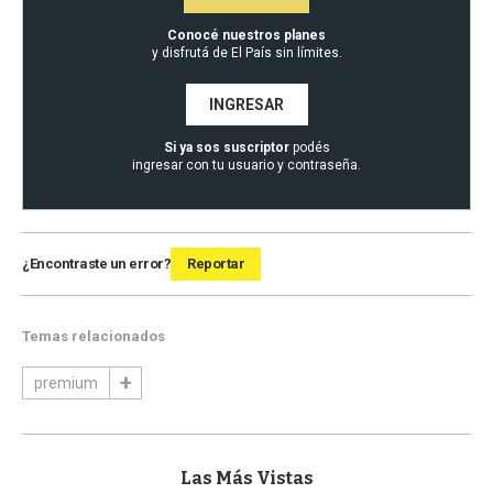
Conocé nuestros planes
y disfrutá de El País sin límites.
INGRESAR
Si ya sos suscriptor
podés
ingresar con tu usuario y contraseña.
¿Encontraste un error?
Reportar
Temas relacionados
premium
Las Más Vistas