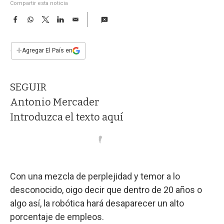
a
Compartir esta noticia
F
W
T
L
E
a
h
w
i
m
c
a
i
n
a
e
t
t
k
i
+
Agregar El País en
b
s
t
e
l
o
A
e
d
o
p
r
I
SEGUIR
k
p
n
Antonio Mercader
Introduzca el texto aquí
Con una mezcla de perplejidad y temor a lo
desconocido, oigo decir que dentro de 20 años o
algo así, la robótica hará desaparecer un alto
porcentaje de empleos.