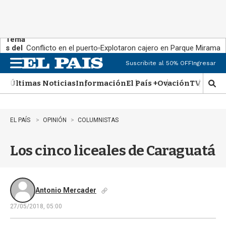
Tema
s del
Conflicto en el puerto
Explotaron cajero en Parque Miramar
día:
Suscribite al 50% OFF
Ingresar
M
e
Últimas Noticias
Información
El País +
Ovación
TV Show
n
M
u
o
s
t
EL PAÍS
OPINIÓN
COLUMNISTAS
r
a
Los cinco liceales de Caraguatá
r
b
�
s
q
Antonio Mercader
u
27/05/2018, 05:00
e
d