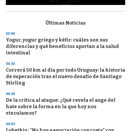
0
s
e
c
Últimas Noticias
o
n
05:00
d
Yogur, yogur griego y kéfir: cuáles son sus
s
o
diferencias y qué beneficios aportan a la salud
f
intestinal
3
3
s
04:30
e
Correrá 50 km al día por todo Uruguay: la historia
c
de superación tras el nuevo desafío de Santiago
o
n
Stirling
d
s
04:30
De la crítica al ataque: ¿Qué revela el auge del
hate sobre la forma en la que hoy nos
vinculamos?
04:03
Lubetkin: "No hay negociación concreta" con