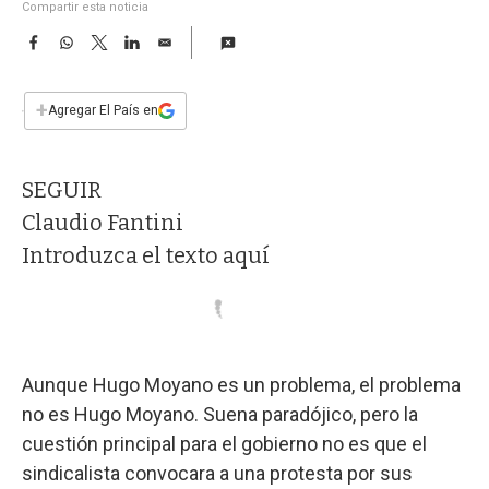
a
Compartir esta noticia
F
W
T
L
E
a
h
w
i
m
c
a
i
n
a
e
t
t
k
i
+
Agregar El País en
b
s
t
e
l
o
A
e
d
o
p
r
I
SEGUIR
k
p
n
Claudio Fantini
Introduzca el texto aquí
Aunque Hugo Moyano es un problema, el problema
no es Hugo Moyano. Suena paradójico, pero la
cuestión principal para el gobierno no es que el
sindicalista convocara a una protesta por sus