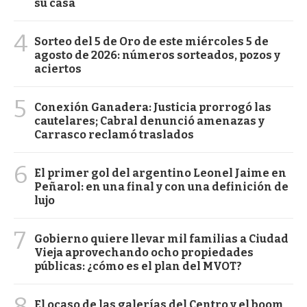
su casa
4
Sorteo del 5 de Oro de este miércoles 5 de
agosto de 2026: números sorteados, pozos y
aciertos
5
Conexión Ganadera: Justicia prorrogó las
cautelares; Cabral denunció amenazas y
Carrasco reclamó traslados
6
El primer gol del argentino Leonel Jaime en
Peñarol: en una final y con una definición de
lujo
7
Gobierno quiere llevar mil familias a Ciudad
Vieja aprovechando ocho propiedades
públicas: ¿cómo es el plan del MVOT?
8
El ocaso de las galerías del Centro y el boom