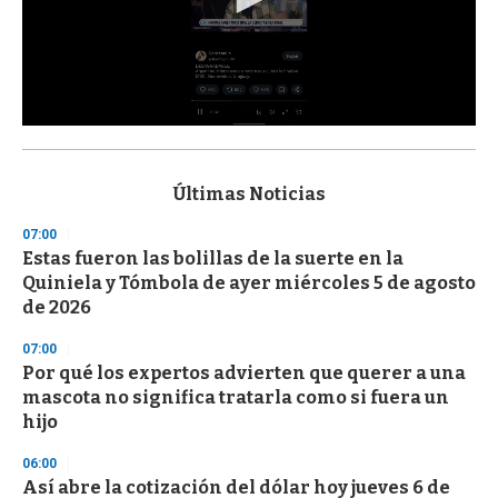
0
s
e
c
Últimas Noticias
o
n
07:00
d
Estas fueron las bolillas de la suerte en la
s
o
Quiniela y Tómbola de ayer miércoles 5 de agosto
f
de 2026
3
3
s
07:00
e
Por qué los expertos advierten que querer a una
c
mascota no significa tratarla como si fuera un
o
n
hijo
d
s
06:00
Así abre la cotización del dólar hoy jueves 6 de