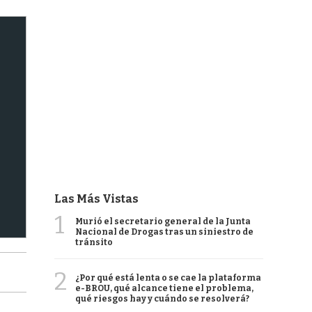
Las Más Vistas
1
Murió el secretario general de la Junta
Nacional de Drogas tras un siniestro de
tránsito
2
¿Por qué está lenta o se cae la plataforma
e-BROU, qué alcance tiene el problema,
qué riesgos hay y cuándo se resolverá?