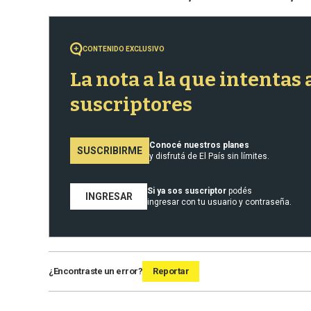
CONTENIDO EXCLUSIVO
La nota a la que intentas
suscriptores
Conocé nuestros planes
SUSCRIBIRME
y disfrutá de El País sin límites.
Si ya sos suscriptor
podés
INGRESAR
ingresar con tu usuario y contraseña.
¿Encontraste un error?
Reportar