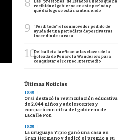
8
Las "presiones" de Estados Unidos que ha
recibido el gobierno en este período y
qué diálogo se está manteniendo
9
"Perdí todo": el conmovedor pedido de
ayuda de una periodista deportiva tras
incendio de su casa
10
Del ballet a la eficacia: las claves de la
goleada de Peñarol a Wanderers para
conquistar el Torneo Intermedio
Últimas Noticias
10:40
Orsi destacó la revinculación educativa
de 2.844 niños y adolescentes y
comparó con cifra del gobierno de
Lacalle Pou
10:30
La uruguaya Yipio ganó una casa en
Gran Hermano y dedicó el premio a su