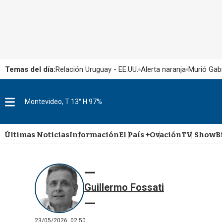
Temas del día:
Relación Uruguay - EE.UU.
Alerta naranja
Murió Gabr
Montevideo, T 13° H 97%
M
e
n
u
Últimas Noticias
Información
El País +
Ovación
TV Show
B
Guillermo Fossati
23/05/2026, 02:50