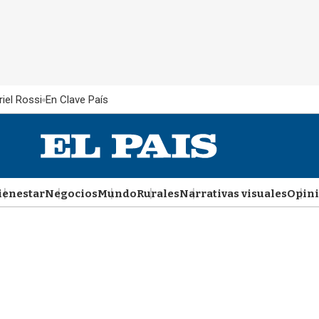
iel Rossi
En Clave País
ienestar
Negocios
Mundo
Rurales
Narrativas visuales
Opin