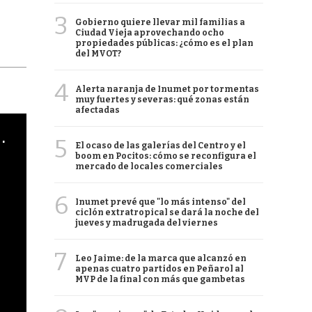
3
Gobierno quiere llevar mil familias a
Ciudad Vieja aprovechando ocho
propiedades públicas: ¿cómo es el plan
del MVOT?
4
Alerta naranja de Inumet por tormentas
muy fuertes y severas: qué zonas están
afectadas
cha argentino en "Subrayado"
5
El ocaso de las galerías del Centro y el
boom en Pocitos: cómo se reconfigura el
mercado de locales comerciales
6
Inumet prevé que "lo más intenso" del
ciclón extratropical se dará la noche del
jueves y madrugada del viernes
7
Leo Jaime: de la marca que alcanzó en
apenas cuatro partidos en Peñarol al
MVP de la final con más que gambetas