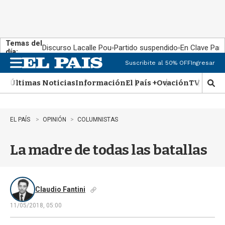
Temas del
Discurso Lacalle Pou
Partido suspendido
En Clave País
día:
Suscribite al 50% OFF
Ingresar
M
e
Últimas Noticias
Información
El País +
Ovación
TV Show
n
M
u
o
s
t
EL PAÍS
OPINIÓN
COLUMNISTAS
r
a
La madre de todas las batallas
r
b
�
s
q
Claudio Fantini
u
11/05/2018, 05:00
e
d