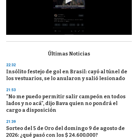
0
s
e
c
Últimas Noticias
o
n
22:32
d
Insólito festejo de gol en Brasil: cayó al túnel de
s
o
los vestuarios, se lo anularon y salió lesionado
f
3
21:53
3
s
"No me puedo permitir salir campeón en todos
e
lados y no acá", dijo Bava quien no pondrá el
c
cargo a disposición
o
n
d
21:39
s
Sorteo del 5 de Oro del domingo 9 de agosto de
2026: ¿qué pasó con los $ 24.600.000?