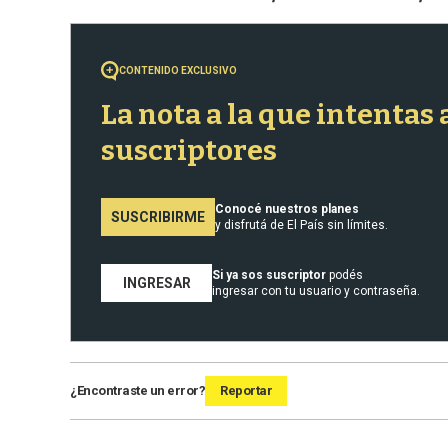
CONTENIDO EXCLUSIVO
La nota a la que intentas
suscriptores
Conocé nuestros planes
SUSCRIBIRME
y disfrutá de El País sin límites.
Si ya sos suscriptor
podés
INGRESAR
ingresar con tu usuario y contraseña.
¿Encontraste un error?
Reportar