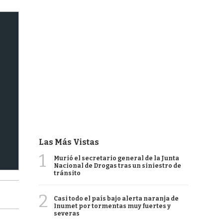
Las Más Vistas
1
Murió el secretario general de la Junta
Nacional de Drogas tras un siniestro de
tránsito
2
Casi todo el país bajo alerta naranja de
Inumet por tormentas muy fuertes y
severas