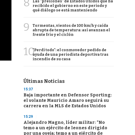
8
Las "presiones" de Estados Unidos que ha
recibido el gobierno en este período y
qué diálogo se está manteniendo
9
Tormentas, vientos de 100 km/h y caída
abrupta de temperatura: así avanzan el
frente frío y el ciclón
10
"Perdí todo": el conmovedor pedido de
ayuda de una periodista deportiva tras
incendio de su casa
Últimas Noticias
15:37
Baja importante en Defensor Sporting:
el volante Mauricio Amaro seguirá su
carrera en la MLS de Estados Unidos
15:29
Alejandro Magno, líder militar: "No
temo a un ejército de leones dirigido
por una oveja; temo a un ejército de