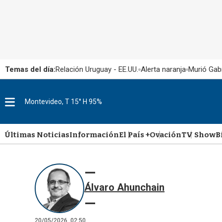
Temas del día:
Relación Uruguay - EE.UU.
Alerta naranja
Murió Gabr
Montevideo, T 15° H 95%
M
e
n
u
Últimas Noticias
Información
El País +
Ovación
TV Show
B
Álvaro Ahunchain
20/05/2026, 02:50