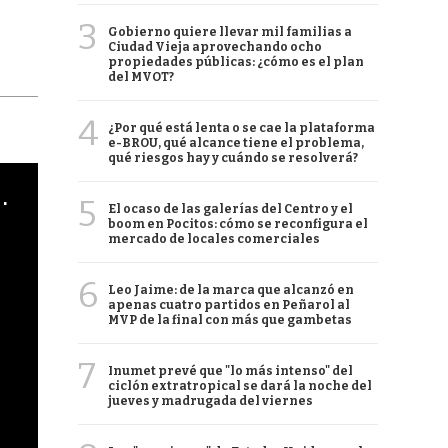
3
Gobierno quiere llevar mil familias a
Ciudad Vieja aprovechando ocho
propiedades públicas: ¿cómo es el plan
del MVOT?
4
¿Por qué está lenta o se cae la plataforma
e-BROU, qué alcance tiene el problema,
qué riesgos hay y cuándo se resolverá?
cha argentino en "Subrayado"
5
El ocaso de las galerías del Centro y el
boom en Pocitos: cómo se reconfigura el
mercado de locales comerciales
6
Leo Jaime: de la marca que alcanzó en
apenas cuatro partidos en Peñarol al
MVP de la final con más que gambetas
7
Inumet prevé que "lo más intenso" del
ciclón extratropical se dará la noche del
jueves y madrugada del viernes