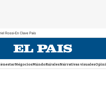
iel Rossi
En Clave País
ienestar
Negocios
Mundo
Rurales
Narrativas visuales
Opin