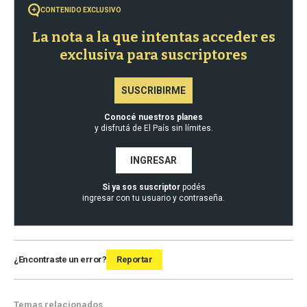
CONTENIDO EXCLUSIVO
La nota a la que intentas acceder es
exclusiva para suscriptores
SUSCRIBIRME
Conocé nuestros planes
y disfrutá de El País sin límites.
INGRESAR
Si ya sos suscriptor
podés
ingresar con tu usuario y contraseña.
¿Encontraste un error?
Reportar
Temas relacionados