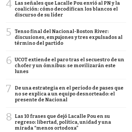
4
Las señales que Lacalle Pou envió al PN y la
coalición: cómo decodifican los blancos el
discurso de su líder
5
Tenso final del Nacional-Boston River:
discusiones, empujones y tres expulsados al
término del partido
6
UCOT extiende el paro tras el secuestro de un
chofer y un ómnibus: se movilizarán este
lunes
7
De una estrategia en el período de pases que
no se explica a un equipo desnorteado: el
presente de Nacional
8
Las 10 frases que dejó Lacalle Pou en su
regreso: libertad, política, unidad y una
mirada “menos ortodoxa”