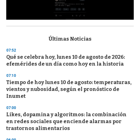
0
s
e
c
Últimas Noticias
o
n
07:52
d
Qué se celebra hoy, lunes 10 de agosto de 2026:
s
o
efemérides de un día como hoy en la historia
f
3
07:10
3
s
Tiempo de hoy lunes 10 de agosto: temperaturas,
e
vientos y nubosidad, según el pronóstico de
c
Inumet
o
n
d
07:00
s
Likes, dopamina y algoritmos: la combinación
en redes sociales que enciende alarmas por
trastornos alimentarios