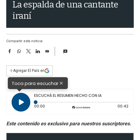
a
La espalda de una cantante
iraní
Compartir esta noticia
F
W
T
L
E
a
h
w
i
m
c
a
i
n
a
e
t
t
k
i
+
Agregar El País en
b
s
t
e
l
o
A
e
d
×
Toca para escuchar
o
p
r
I
k
p
n
ESCUCHÁ EL RESUMEN HECHO CON IA
Tiempo transcurrido: 0 segundos
Durac
00:00
00:42