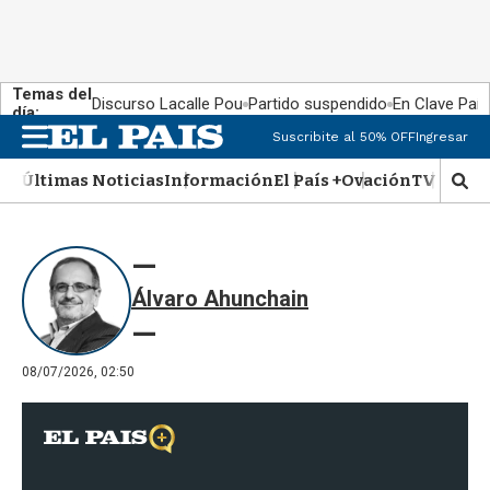
Temas del
Discurso Lacalle Pou
Partido suspendido
En Clave País
día:
Suscribite al 50% OFF
Ingresar
M
e
Últimas Noticias
Información
El País +
Ovación
TV Show
n
M
u
o
s
t
r
Álvaro Ahunchain
a
r
b
�
08/07/2026, 02:50
s
q
u
e
d