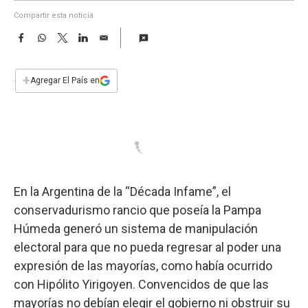
a
Compartir esta noticia
F
W
T
L
E
a
h
w
i
m
c
a
i
n
a
e
t
t
k
i
+
Agregar El País en
b
s
t
e
l
o
A
e
d
o
p
r
I
k
p
n
En la Argentina de la “Década Infame”, el
conservadurismo rancio que poseía la Pampa
Húmeda generó un sistema de manipulación
electoral para que no pueda regresar al poder una
expresión de las mayorías, como había ocurrido
con Hipólito Yirigoyen. Convencidos de que las
mayorías no debían elegir el gobierno ni obstruir su