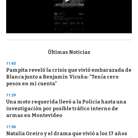
0
s
e
c
Últimas Noticias
o
n
11:43
d
Pampita reveló la crisis que vivió embarazada de
s
o
Blanca junto a Benjamín Vicuña: "Tenía cero
f
pesos en mi cuenta"
3
3
s
11:29
e
Una moto requerida llevó a la Policía hasta una
c
investigación por posible tráfico interno de
o
n
armas en Montevideo
d
s
11:06
Natalia Oreiro y el drama que vivió a los 17 años