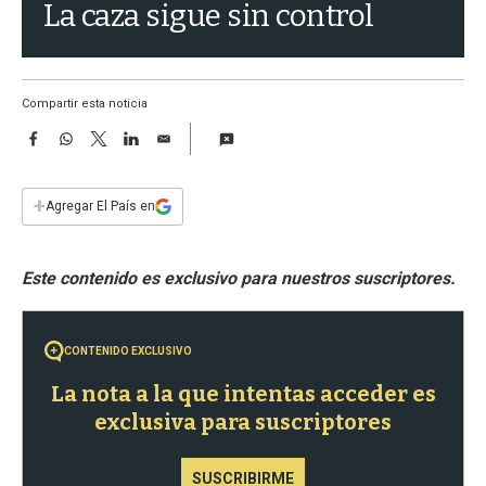
a
La caza sigue sin control
Compartir esta noticia
F
W
T
L
E
a
h
w
i
m
c
a
i
n
a
e
t
t
k
i
+
Agregar El País en
b
s
t
e
l
o
A
e
d
o
p
r
I
k
p
n
CONTENIDO EXCLUSIVO
La nota a la que intentas acceder es
exclusiva para suscriptores
SUSCRIBIRME