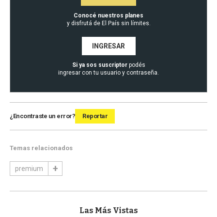
Conocé nuestros planes
y disfrutá de El País sin límites.
INGRESAR
Si ya sos suscriptor
podés
ingresar con tu usuario y contraseña.
¿Encontraste un error?
Reportar
Temas relacionados
premium
Las Más Vistas