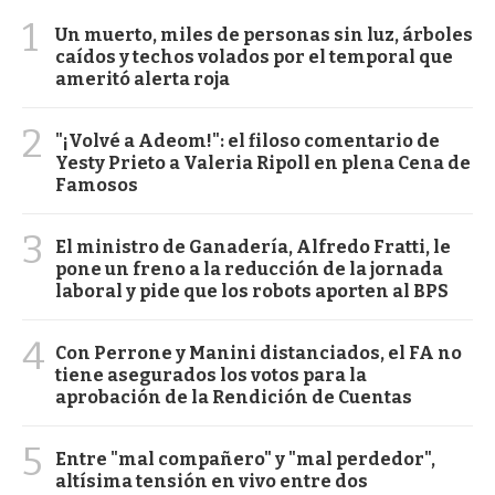
1
Un muerto, miles de personas sin luz, árboles
caídos y techos volados por el temporal que
ameritó alerta roja
2
"¡Volvé a Adeom!": el filoso comentario de
Yesty Prieto a Valeria Ripoll en plena Cena de
Famosos
3
El ministro de Ganadería, Alfredo Fratti, le
pone un freno a la reducción de la jornada
laboral y pide que los robots aporten al BPS
4
Con Perrone y Manini distanciados, el FA no
tiene asegurados los votos para la
aprobación de la Rendición de Cuentas
5
Entre "mal compañero" y "mal perdedor",
altísima tensión en vivo entre dos