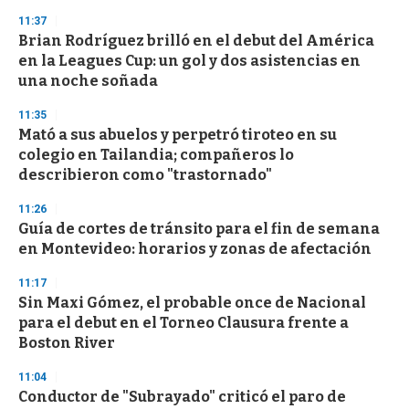
n
11:37
d
Brian Rodríguez brilló en el debut del América
s
o
en la Leagues Cup: un gol y dos asistencias en
f
una noche soñada
3
3
s
11:35
e
Mató a sus abuelos y perpetró tiroteo en su
c
colegio en Tailandia; compañeros lo
o
n
describieron como "trastornado"
d
s
11:26
Guía de cortes de tránsito para el fin de semana
en Montevideo: horarios y zonas de afectación
11:17
Sin Maxi Gómez, el probable once de Nacional
para el debut en el Torneo Clausura frente a
Boston River
11:04
Conductor de "Subrayado" criticó el paro de