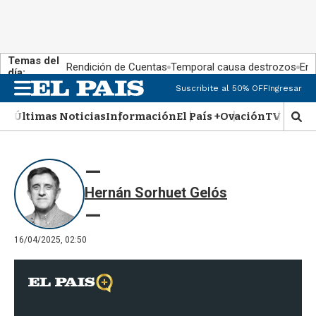
Temas del
Rendición de Cuentas
Temporal causa destrozos
En 
día:
Suscribite al 50% OFF
Ingresar
M
e
Últimas Noticias
Información
El País +
Ovación
TV Show
n
M
u
o
s
t
r
Hernán Sorhuet Gelós
a
r
b
�
16/04/2025, 02:50
s
q
u
e
d