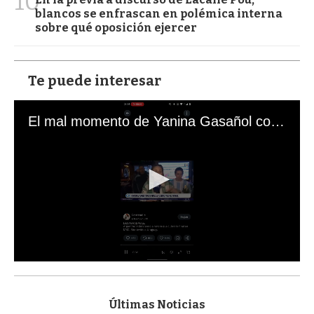
10
blancos se enfrascan en polémica interna
sobre qué oposición ejercer
Te puede interesar
El mal momento de Yanina Gasañol con un hincha argentino en "Subrayado"
0
s
e
c
Últimas Noticias
o