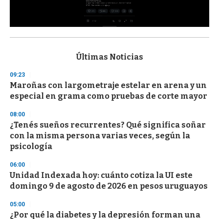
0
s
e
c
Últimas Noticias
o
n
09:23
d
Maroñas con largometraje estelar en arena y un
s
o
especial en grama como pruebas de corte mayor
f
3
08:00
3
s
¿Tenés sueños recurrentes? Qué significa soñar
e
con la misma persona varias veces, según la
c
psicología
o
n
d
06:00
s
Unidad Indexada hoy: cuánto cotiza la UI este
domingo 9 de agosto de 2026 en pesos uruguayos
05:00
¿Por qué la diabetes y la depresión forman una