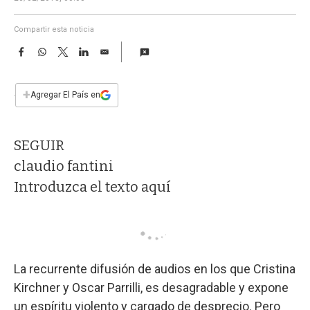
a
Compartir esta noticia
F
W
T
L
E
a
h
w
i
m
c
a
i
n
a
e
t
t
k
i
+
Agregar El País en
b
s
t
e
l
o
A
e
d
o
p
r
I
SEGUIR
k
p
n
claudio fantini
Introduzca el texto aquí
La recurrente difusión de audios en los que Cristina
Kirchner y Oscar Parrilli, es desagradable y expone
un espíritu violento y cargado de desprecio. Pero