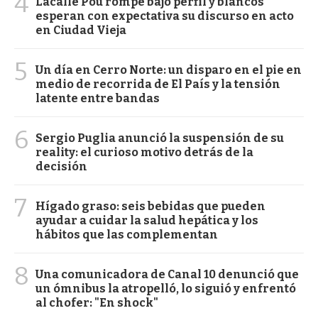
4
Lacalle Pou rompe bajo perfil y blancos
esperan con expectativa su discurso en acto
en Ciudad Vieja
5
Un día en Cerro Norte: un disparo en el pie en
medio de recorrida de El País y la tensión
latente entre bandas
6
Sergio Puglia anunció la suspensión de su
reality: el curioso motivo detrás de la
decisión
7
Hígado graso: seis bebidas que pueden
ayudar a cuidar la salud hepática y los
hábitos que las complementan
8
Una comunicadora de Canal 10 denunció que
un ómnibus la atropelló, lo siguió y enfrentó
al chofer: "En shock"