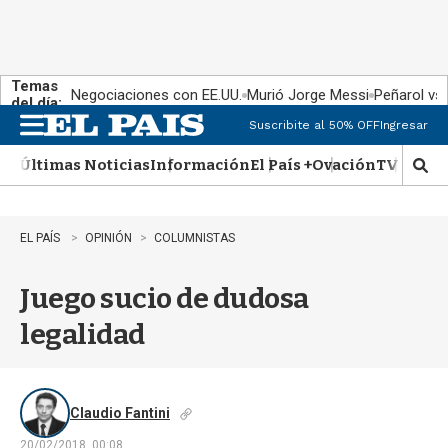
Temas
Negociaciones con EE.UU.
Murió Jorge Messi
Peñarol vs
del día:
Suscribite al 50% OFF
Ingresar
M
e
Últimas Noticias
Información
El País +
Ovación
TV Show
n
M
u
o
s
t
EL PAÍS
OPINIÓN
COLUMNISTAS
r
a
Juego sucio de dudosa
r
b
legalidad
�
s
q
u
e
Claudio Fantini
d
20/02/2018, 00:08