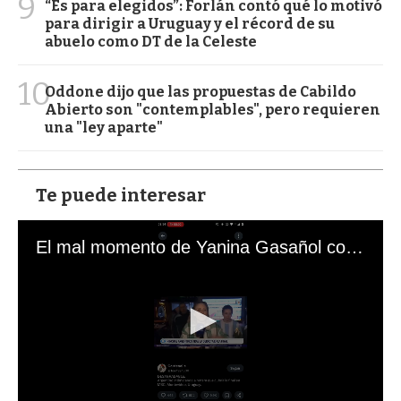
9
“Es para elegidos”: Forlán contó qué lo motivó
para dirigir a Uruguay y el récord de su
abuelo como DT de la Celeste
10
Oddone dijo que las propuestas de Cabildo
Abierto son "contemplables", pero requieren
una "ley aparte"
Te puede interesar
El mal momento de Yanina Gasañol con un hincha argentino en "Subrayado"