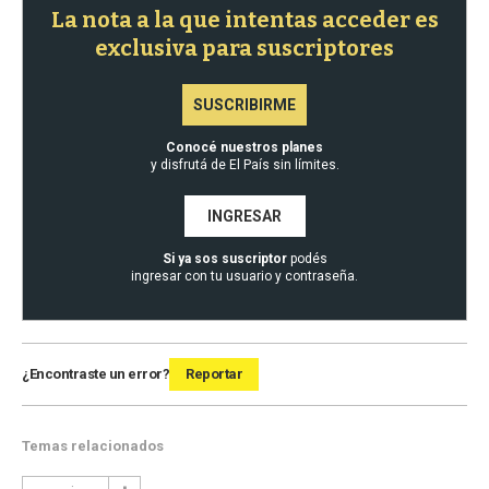
La nota a la que intentas acceder es
exclusiva para suscriptores
SUSCRIBIRME
Conocé nuestros planes
y disfrutá de El País sin límites.
INGRESAR
Si ya sos suscriptor
podés
ingresar con tu usuario y contraseña.
¿Encontraste un error?
Reportar
Temas relacionados