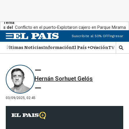
Tema
s del
Conflicto en el puerto
Explotaron cajero en Parque Miramar
día:
Suscribite al 50% OFF
Ingresar
M
e
Últimas Noticias
Información
El País +
Ovación
TV Show
n
M
u
o
s
t
r
Hernán Sorhuet Gelós
a
r
b
�
03/09/2025, 02:45
s
q
u
e
d