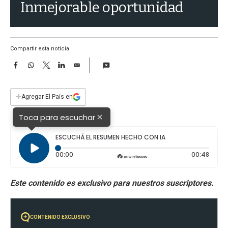
a
Inmejorable oportunidad
Compartir esta noticia
F
W
T
L
E
a
h
w
i
m
c
a
i
n
a
e
t
t
k
i
+
Agregar El País en
b
s
t
e
l
o
A
e
d
×
Toca para escuchar
o
p
r
I
k
p
n
ESCUCHÁ EL RESUMEN HECHO CON IA
Tiempo transcurrido: 0 segundos
Durac
00:00
00:48
CONTENIDO EXCLUSIVO