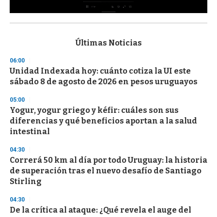
0
s
e
c
Últimas Noticias
o
n
06:00
d
Unidad Indexada hoy: cuánto cotiza la UI este
s
o
sábado 8 de agosto de 2026 en pesos uruguayos
f
3
05:00
3
s
Yogur, yogur griego y kéfir: cuáles son sus
e
diferencias y qué beneficios aportan a la salud
c
intestinal
o
n
d
04:30
s
Correrá 50 km al día por todo Uruguay: la historia
de superación tras el nuevo desafío de Santiago
Stirling
04:30
De la crítica al ataque: ¿Qué revela el auge del