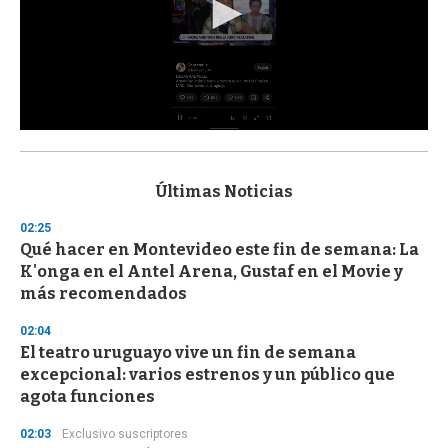
0
s
e
c
Últimas Noticias
o
n
02:25
d
Qué hacer en Montevideo este fin de semana: La
s
o
K'onga en el Antel Arena, Gustaf en el Movie y
f
más recomendados
3
3
s
02:04
e
El teatro uruguayo vive un fin de semana
c
excepcional: varios estrenos y un público que
o
n
agota funciones
d
s
02:03
Exclusivo suscriptores