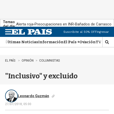
Temas
Alerta roja
Preocupaciones en INR
Bañados de Carrasco
del día:
Suscribite al 50% OFF
Ingresar
M
e
Últimas Noticias
Información
El País +
Ovación
TV Show
n
M
u
o
s
t
EL PAÍS
OPINIÓN
COLUMNISTAS
r
a
"Inclusivo" y excluido
r
b
�
s
q
Leonardo Guzmán
u
27/07/2018, 05:00
e
d