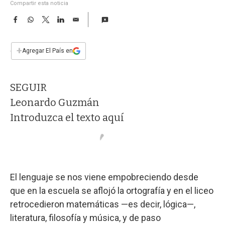
a
Compartir esta noticia
F
W
T
L
E
a
h
w
i
m
c
a
i
n
a
e
t
t
k
i
+
Agregar El País en
b
s
t
e
l
o
A
e
d
o
p
r
I
SEGUIR
k
p
n
Leonardo Guzmán
Introduzca el texto aquí
El lenguaje se nos viene empobreciendo desde
que en la escuela se aflojó la ortografía y en el liceo
retrocedieron matemáticas —es decir, lógica—,
literatura, filosofía y música, y de paso