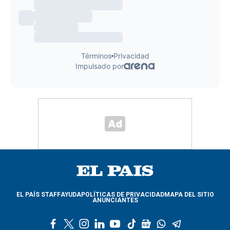
EL PAÍS STAFF
AYUDA
POLÍTICAS DE PRIVACIDAD
MAPA DEL SITIO
ANUNCIANTES
f
t
i
l
y
t
g
w
t