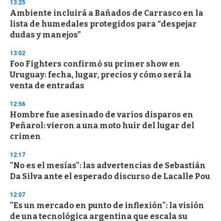
13:25
d
Ambiente incluirá a Bañados de Carrasco en la
s
o
lista de humedales protegidos para “despejar
f
dudas y manejos”
3
3
s
13:02
e
Foo Fighters confirmó su primer show en
c
Uruguay: fecha, lugar, precios y cómo será la
o
n
venta de entradas
d
s
12:56
Hombre fue asesinado de varios disparos en
Peñarol: vieron a una moto huir del lugar del
crimen
12:17
"No es el mesías": las advertencias de Sebastián
Da Silva ante el esperado discurso de Lacalle Pou
12:07
"Es un mercado en punto de inflexión": la visión
de una tecnológica argentina que escala su