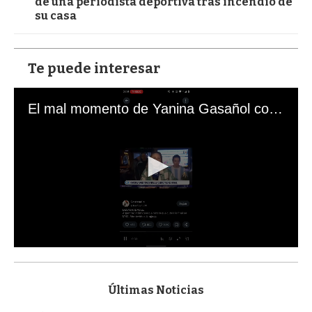
de una periodista deportiva tras incendio de
su casa
Te puede interesar
El mal momento de Yanina Gasañol con un hincha argentino en "Subrayado"
0
s
e
c
Últimas Noticias
o
n