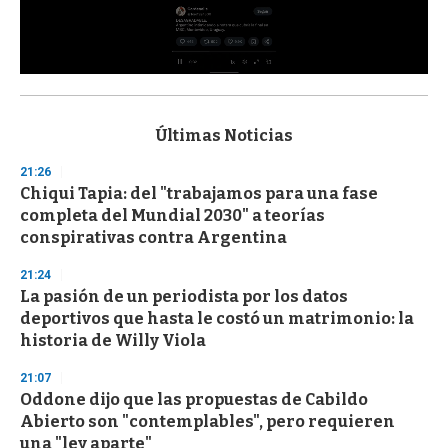
0
s
e
c
Últimas Noticias
o
n
21:26
d
Chiqui Tapia: del "trabajamos para una fase
s
o
completa del Mundial 2030" a teorías
f
conspirativas contra Argentina
3
3
s
21:24
e
La pasión de un periodista por los datos
c
deportivos que hasta le costó un matrimonio: la
o
n
historia de Willy Viola
d
s
21:07
Oddone dijo que las propuestas de Cabildo
Abierto son "contemplables", pero requieren
una "ley aparte"