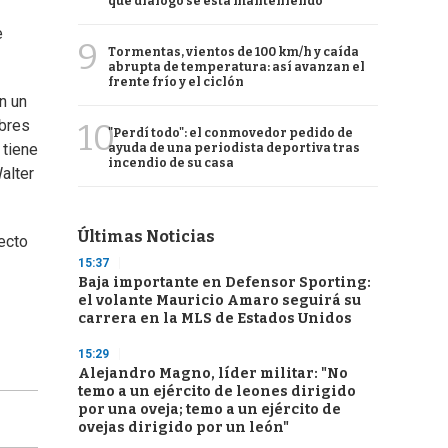
qué diálogo se está manteniendo
e
9
Tormentas, vientos de 100 km/h y caída
abrupta de temperatura: así avanzan el
frente frío y el ciclón
n un
mbres
10
"Perdí todo": el conmovedor pedido de
 tiene
ayuda de una periodista deportiva tras
incendio de su casa
alter
Últimas Noticias
ecto
15:37
Baja importante en Defensor Sporting:
el volante Mauricio Amaro seguirá su
carrera en la MLS de Estados Unidos
15:29
Alejandro Magno, líder militar: "No
temo a un ejército de leones dirigido
por una oveja; temo a un ejército de
ovejas dirigido por un león"