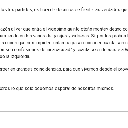
odos los partidos, es hora de decirnos de frente las verdades qu
orazón al ver que entra el vigésimo quinto otoño montevideano co
rmiendo en los vanos de garajes y vidrieras. Sí: por los proho
os cucos que nos impiden juntarnos para reconocer cuánta razón
ón son confesiones de incapacidad” y cuánta razón le asiste a W
de la izquierda.
erger en grandes coincidencias, para que vivamos desde el proy
rceros lo que solo debemos esperar de nosotros mismos.