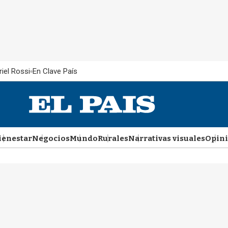
iel Rossi
En Clave País
ienestar
Negocios
Mundo
Rurales
Narrativas visuales
Opin