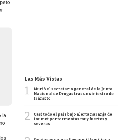
speto
or
Las Más Vistas
1
Murió el secretario general de la Junta
Nacional de Drogas tras un siniestro de
tránsito
2
Casi todo el país bajo alerta naranja de
 la
Inumet por tormentas muy fuertes y
smo
severas
los
Gobierno quiere llevar mil familias a