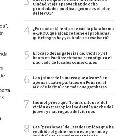
3
Ciudad Vieja aprovechando ocho
propiedades públicas: ¿cómo es el plan
del MVOT?
os”.
4
¿Por qué está lenta o se cae la plataforma
ón
e-BROU, qué alcance tiene el problema,
qué riesgos hay y cuándo se resolverá?
5
vida
El ocaso de las galerías del Centro y el
boom en Pocitos: cómo se reconfigura el
mercado de locales comerciales
te
 de
6
Leo Jaime: de la marca que alcanzó en
apenas cuatro partidos en Peñarol al
MVP de la final con más que gambetas
porta
os
7
Inumet prevé que "lo más intenso" del
ciclón extratropical se dará la noche del
jueves y madrugada del viernes
a
8
Las "presiones" de Estados Unidos que ha
recibido el gobierno en este período y