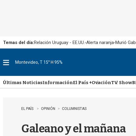
Temas del día:
Relación Uruguay - EE.UU.
Alerta naranja
Murió Gabr
Montevideo, T 15° H 95%
M
e
n
u
Últimas Noticias
Información
El País +
Ovación
TV Show
B
EL PAÍS
OPINIÓN
COLUMNISTAS
Galeano y el mañana