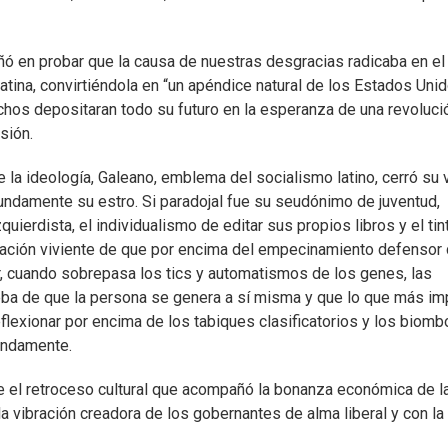
ñó en probar que la causa de nuestras desgracias radicaba en el
tina, convirtiéndola en “un apéndice natural de los Estados Unid
chos depositaran todo su futuro en la esperanza de una revoluci
sión.
la ideología, Galeano, emblema del socialismo latino, cerró su 
undamente su estro. Si paradojal fue su seudónimo de juventud,
quierdista, el individualismo de editar sus propios libros y el tin
ración viviente de que por encima del empecinamiento defensor
ar, cuando sobrepasa los tics y automatismos de los genes, las
ueba de que la persona se genera a sí misma y que lo que más im
flexionar por encima de los tabiques clasificatorios y los biomb
undamente.
ge el retroceso cultural que acompañó la bonanza económica de l
la vibración creadora de los gobernantes de alma liberal y con la