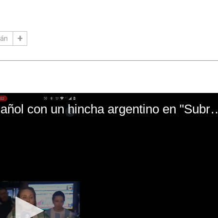
mán
El mal momento de Yanina Gasañol con un hin