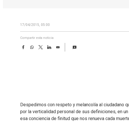
17/04/2015, 05:00
Compartir esta noticia
F
W
T
L
E
a
h
w
i
m
c
a
i
n
a
e
t
t
k
i
b
s
t
e
l
o
A
e
d
o
p
r
I
k
p
n
Despedimos con respeto y melancolía al ciudadano qu
por la verticalidad personal de sus definiciones, en un
esa conciencia de finitud que nos renueva cada muerte