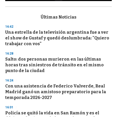
0
s
e
c
Últimas Noticias
o
n
16:42
d
Una estrella de la televisión argentina fue a ver
s
o
el show de Gustaf y quedó deslumbrada: "Quiero
f
trabajar con vos"
3
3
s
16:28
e
Salto: dos personas murieron en las últimas
c
horas tras siniestros de tránsito en el mismo
o
n
punto de la ciudad
d
s
16:24
Con una asistencia de Federico Valverde, Real
Madrid ganó un amistoso preparatorio para la
temporada 2026-2027
16:01
Policía se quitó la vida en San Ramón y es el