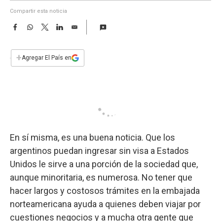
a
Compartir esta noticia
F
W
T
L
E
a
h
w
i
m
c
a
i
n
a
e
t
t
k
i
+
Agregar El País en
b
s
t
e
l
o
A
e
d
o
p
r
I
k
p
n
En sí misma, es una buena noticia. Que los
argentinos puedan ingresar sin visa a Estados
Unidos le sirve a una porción de la sociedad que,
aunque minoritaria, es numerosa. No tener que
hacer largos y costosos trámites en la embajada
norteamericana ayuda a quienes deben viajar por
cuestiones negocios y a mucha otra gente que