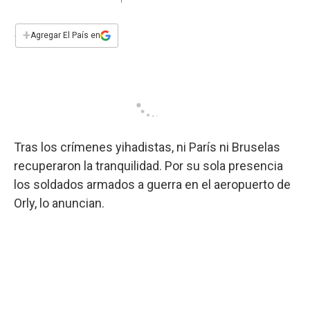
a
h
w
i
m
a
c
a
i
n
a
e
t
t
k
i
+
Agregar El País en
b
s
t
e
l
o
A
e
d
o
p
r
I
k
p
n
Tras los crímenes yihadistas, ni París ni Bruselas
recuperaron la tranquilidad. Por su sola presencia
los soldados armados a guerra en el aeropuerto de
Orly, lo anuncian.