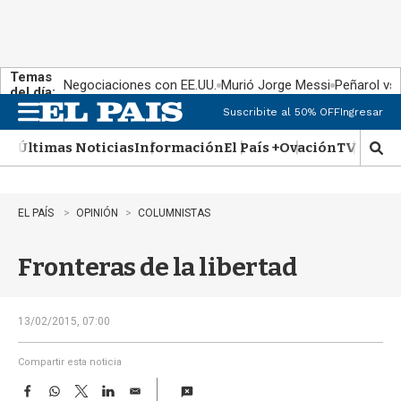
Temas
Negociaciones con EE.UU.
Murió Jorge Messi
Peñarol vs
del día:
Suscribite al 50% OFF
Ingresar
M
e
Últimas Noticias
Información
El País +
Ovación
TV Show
n
M
u
o
s
t
EL PAÍS
OPINIÓN
COLUMNISTAS
r
a
Fronteras de la libertad
r
b
�
s
13/02/2015, 07:00
q
u
Compartir esta noticia
e
F
W
T
L
E
d