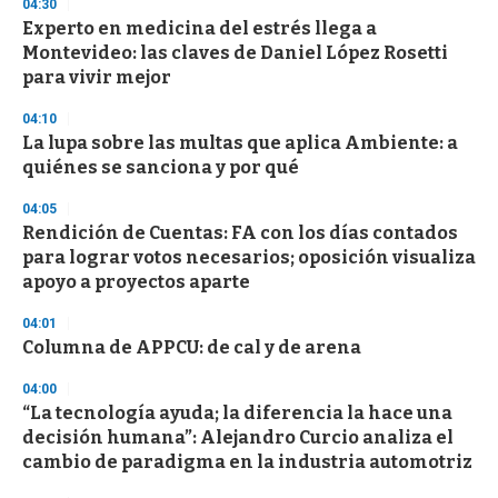
04:30
n
d
Experto en medicina del estrés llega a
s
Montevideo: las claves de Daniel López Rosetti
para vivir mejor
04:10
La lupa sobre las multas que aplica Ambiente: a
quiénes se sanciona y por qué
04:05
Rendición de Cuentas: FA con los días contados
para lograr votos necesarios; oposición visualiza
apoyo a proyectos aparte
04:01
Columna de APPCU: de cal y de arena
04:00
“La tecnología ayuda; la diferencia la hace una
decisión humana”: Alejandro Curcio analiza el
cambio de paradigma en la industria automotriz