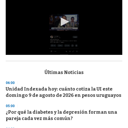
0
s
e
c
Últimas Noticias
o
n
06:00
d
Unidad Indexada hoy: cuánto cotiza la UI este
s
o
domingo 9 de agosto de 2026 en pesos uruguayos
f
3
05:00
3
s
¿Por qué la diabetes y la depresión forman una
e
pareja cada vez más común?
c
o