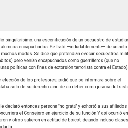
io singularísimo: una escenificación de un secuestro de estudia
de alumnos encapuchados. Se trató —indudablemente— de un acto
de muchos modos. Se dice que pretendían evocar secuestros mili
ámbitos) pero venían encapuchados como guerrilleros (que no
ras políticas con fines de extorsión terrorista contra el Estado)
r elección de los profesores, pidió que se informara sobre el
rataba solo de su derecho sino de su deber como jerarca del sis
 declaró entonces persona "no grata" y exhortó a sus afiliados
ncurriera el Consejero en ejercicio de su función Y así ocurrió en
n y otros salieron en actitud de boicot, dejando incluso clase
nducta.