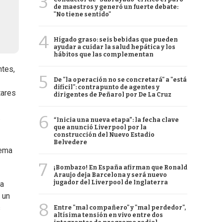
3
de maestros y generó un fuerte debate:
"No tiene sentido"
4
Hígado graso: seis bebidas que pueden
ayudar a cuidar la salud hepática y los
hábitos que las complementan
ntes,
5
De "la operación no se concretará" a "está
difícil": contrapunto de agentes y
tares
dirigentes de Peñarol por De La Cruz
6
.
“Inicia una nueva etapa”: la fecha clave
que anunció Liverpool por la
construcción del Nuevo Estadio
Belvedere
tema
7
¡Bombazo! En España afirman que Ronald
Araujo deja Barcelona y será nuevo
jugador del Liverpool de Inglaterra
 a
 un
8
s
Entre "mal compañero" y "mal perdedor",
altísima tensión en vivo entre dos