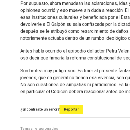
Por supuesto, ahora menudean las aclaraciones, idas y
opiniones ocurrió y eso mueve sin duda a reacción. El
esas instituciones culturales y beneficiada por el Est
devolverle a El Galpón su sala confiscada por la dicta
después se le atribuyó como resarcimiento de daños.
notoriamente actuaba dentro de un rumbo ideológico d
Antes había ocurrido el episodio del actor Petru Vale
osó decir que firmaría la reforma constitucional de s
Son brotes muy peligrosos. Es traer al presente fant
jóvenes, que en general no tienen esa vivencia, son q
No son cuestiones de simpatías ni partidismos. Es la
en particular el Codicen deberá reaccionar antes de incu
¿Encontraste un error?
Reportar
Temas relacionados