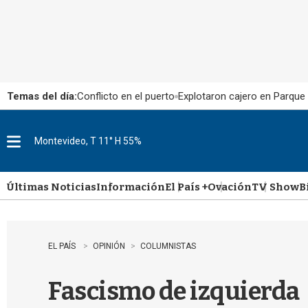
Temas del día:
Conflicto en el puerto
Explotaron cajero en Parque
Montevideo, T 11° H 55%
M
e
n
u
Últimas Noticias
Información
El País +
Ovación
TV Show
B
EL PAÍS
OPINIÓN
COLUMNISTAS
Fascismo de izquierda