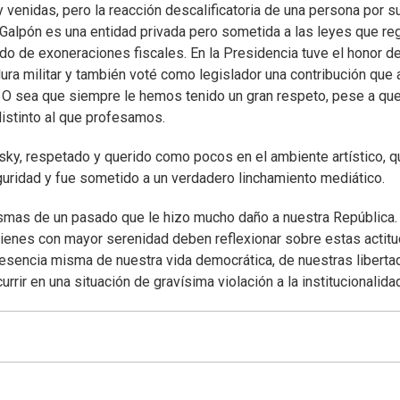
 venidas, pero la reacción descalificatoria de una persona por s
 Galpón es una entidad privada pero sometida a las leyes que re
ado de exoneraciones fiscales. En la Presidencia tuve el honor d
dura militar y también voté como legislador una contribución que
 O sea que siempre le hemos tenido un gran respeto, pese a qu
istinto al que profesamos.
nsky, respetado y querido como pocos en el ambiente artístico, q
eguridad y fue sometido a un verdadero linchamiento mediático.
asmas de un pasado que le hizo mucho daño a nuestra República.
uienes con mayor serenidad deben reflexionar sobre estas actitu
 esencia misma de nuestra vida democrática, de nuestras liberta
rrir en una situación de gravísima violación a la institucionalida