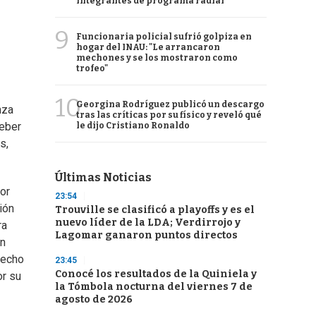
integrantes de programa radial
9
Funcionaria policial sufrió golpiza en
hogar del INAU: "Le arrancaron
mechones y se los mostraron como
trofeo"
10
Georgina Rodríguez publicó un descargo
nza
tras las críticas por su físico y reveló qué
deber
le dijo Cristiano Ronaldo
s,
Últimas Noticias
tor
23:54
ión
Trouville se clasificó a playoffs y es el
nuevo líder de la LDA; Verdirrojo y
ra
Lagomar ganaron puntos directos
ón
hecho
23:45
Conocé los resultados de la Quiniela y
or su
la Tómbola nocturna del viernes 7 de
agosto de 2026