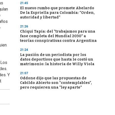
us
21:45
El nuevo rumbo que promete Abelardo
gulan
De la Espriella para Colombia: "Orden,
e
autoridad y libertad"
 años
21:26
e
Chiqui Tapia: del "trabajamos para una
fase completa del Mundial 2030" a
teorías conspirativas contra Argentina
uien
21:24
La pasión de un periodista por los
datos deportivos que hasta le costó un
 Los
matrimonio: la historia de Willy Viola
des.
21:07
des. Y
Oddone dijo que las propuestas de
d.
Cabildo Abierto son "contemplables",
pero requieren una "ley aparte"