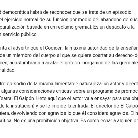
d democrática habrá de reconocer que se trata de un episodio
 el ejercicio normal de su función por medio del abandono de sus
aralización basada en un reclamo gremial. Es un desacato a la
n servicio público.
nta al advertir que el Codicen, la máxima autoridad de la enseña
de un miembro del cuerpo al que se quiere coartar su derecho-
cen, acostumbrado a acatar el griterío inorgánico de las gremiale
nalidad.
otro episodio de la misma lamentable naturaleza: un actor y direc
zo algunas consideraciones críticas sobre un programa de promoc
Teatral El Galpón. Hete aquí que el actor va a ensayar para una ob
e la institución) y se le impide la entrada. El director de El Galp
quiera, devolviendo con agravios lo que él considera agravios. El 
crítica. No es una prohibición objetiva. Es como echar a alguien p