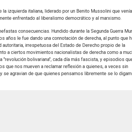
la izquierda italiana, liderado por un Benito Mussolini que venía
mente enfrentado al liberalismo democrático y al marxismo.
de nefastas consecuencias. Hundido durante la Segunda Guerra Mun
 los años le fue dando una connotación de derecha, al punto que h
d autoritaria, irrespetuosa del Estado de Derecho propio de la
 tanto a ciertos movimientos nacionalistas de derecha como a mu
 "revolución bolivariana", cada día más fascista, y episodios qu
los que nos mueven a reclamar reflexión a quienes, a veces sin
tas y se agravian de que quienes pensamos libremente se lo diga