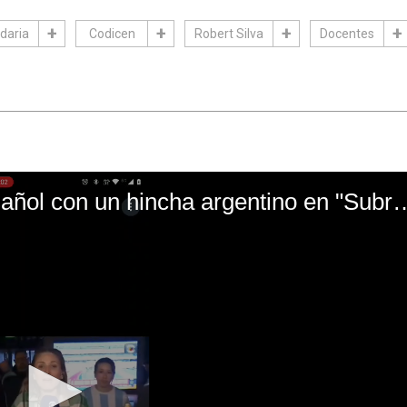
daria
Codicen
Robert Silva
Docentes
El mal momento de Yanina Gasañol con un hin