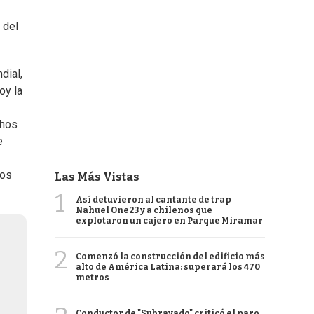
 del
dial,
oy la
chos
e
mos
Las Más Vistas
1
Así detuvieron al cantante de trap
Nahuel One23 y a chilenos que
explotaron un cajero en Parque Miramar
2
Comenzó la construcción del edificio más
alto de América Latina: superará los 470
metros
Conductor de "Subrayado" criticó el paro