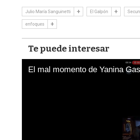
Julio María Sanguinetti
El Galpón
Secun
enfoques
Te puede interesar