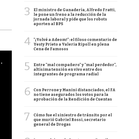
3
El ministro de Ganadería, Alfredo Fratti,
le pone un freno a la reducción de la
jornada laboral y pide que los robots
aporten al BPS
4
"¡Volvé a Adeom!": el filoso comentario de
Yesty Prieto a Valeria Ripoll en plena
Cena de Famosos
cha argentino en "Subrayado"
5
Entre "mal compañero" y "mal perdedor",
altísima tensión en vivo entre dos
integrantes de programa radial
6
Con Perrone y Manini distanciados, el FA
no tiene asegurados los votos para la
aprobación de la Rendición de Cuentas
7
Cómo fue el siniestro de tránsito por el
que murió Gabriel Rossi, secretario
general de Drogas