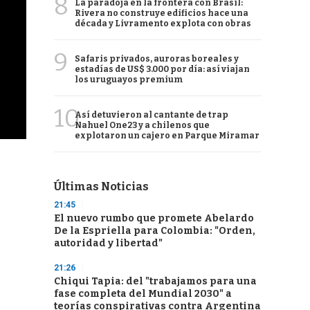
8
La paradoja en la frontera con Brasil:
Rivera no construye edificios hace una
década y Livramento explota con obras
9
Safaris privados, auroras boreales y
estadías de US$ 3.000 por día: así viajan
los uruguayos premium
10
Así detuvieron al cantante de trap
Nahuel One23 y a chilenos que
explotaron un cajero en Parque Miramar
Últimas Noticias
21:45
El nuevo rumbo que promete Abelardo
De la Espriella para Colombia: "Orden,
autoridad y libertad"
21:26
Chiqui Tapia: del "trabajamos para una
fase completa del Mundial 2030" a
teorías conspirativas contra Argentina