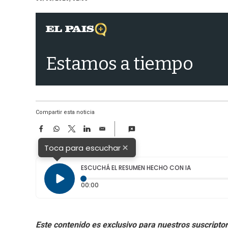
Estamos a tiempo
Compartir esta noticia
F
W
T
L
E
a
h
w
i
m
×
c
a
i
n
a
Toca para escuchar
e
t
t
k
i
b
s
t
e
l
ESCUCHÁ EL RESUMEN HECHO CON IA
o
A
e
d
Tiempo transcurrido: 0 segundos
00:00
o
p
r
I
k
p
n