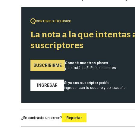
CONTENIDO EXCLUSIVO
La nota a la que intentas
suscriptores
Conocé nuestros planes
SUSCRIBIRME
y disfrutá de El País sin límites.
Si ya sos suscriptor
podés
INGRESAR
ingresar con tu usuario y contraseña.
¿Encontraste un error?
Reportar