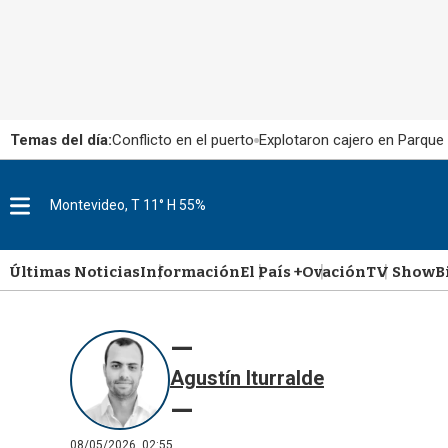
Temas del día:
Conflicto en el puerto
Explotaron cajero en Parque
Montevideo, T 11° H 55%
M
e
n
u
Últimas Noticias
Información
El País +
Ovación
TV Show
B
Agustín Iturralde
08/05/2026, 02:55