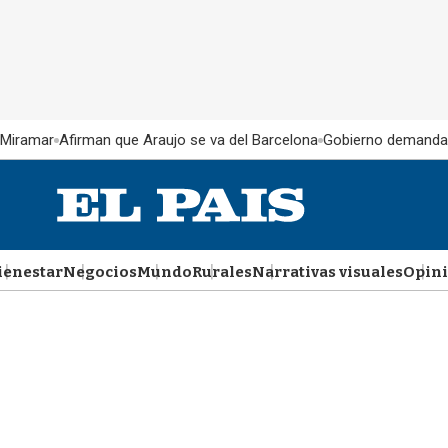
 Miramar
Afirman que Araujo se va del Barcelona
Gobierno demanda
ienestar
Negocios
Mundo
Rurales
Narrativas visuales
Opin