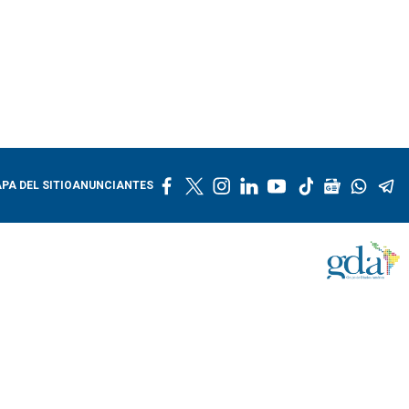
f
t
i
l
y
t
g
w
t
PA DEL SITIO
ANUNCIANTES
a
w
n
i
o
i
o
h
e
c
i
s
n
u
k
o
a
l
e
t
t
k
t
t
g
t
e
b
t
a
e
u
o
l
s
g
o
e
g
d
b
k
e
a
r
o
r
r
i
e
n
p
a
k
a
n
e
p
m
m
w
s