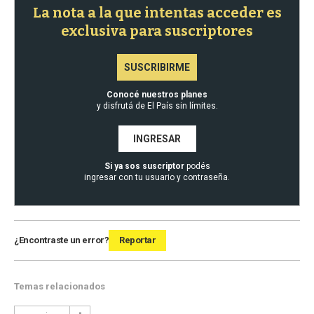
La nota a la que intentas acceder es
exclusiva para suscriptores
SUSCRIBIRME
Conocé nuestros planes
y disfrutá de El País sin límites.
INGRESAR
Si ya sos suscriptor
podés
ingresar con tu usuario y contraseña.
¿Encontraste un error?
Reportar
Temas relacionados