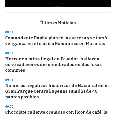
0
s
e
c
Últimas Noticias
o
n
09:08
d
Comandante Rapha planeó la carrera y se tomó
s
o
venganza en el clásico Romántico en Maroñas
f
3
09:08
3
s
Horror en mina ilegal en Ecuador: hallaron
e
ocho cadáveres desmembrados en dos fosas
c
comunes
o
n
d
09:01
s
Números negativos históricos de Nacional en el
Gran Parque Central: apenas sumó 21 de 48
puntos posibles
09:00
Chocolate caliente cremoso con licor de café: la