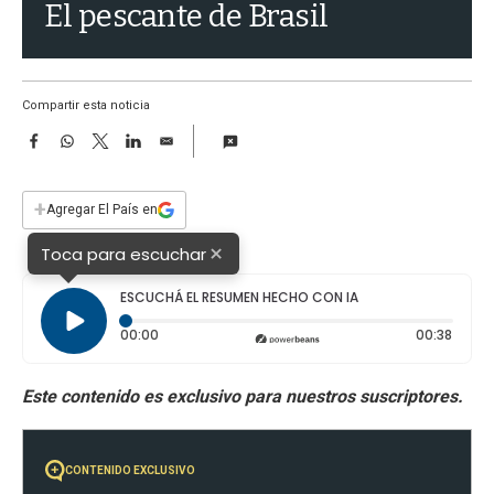
a
El pescante de Brasil
Compartir esta noticia
F
W
T
L
E
a
h
w
i
m
c
a
i
n
a
e
t
t
k
i
+
Agregar El País en
b
s
t
e
l
o
A
e
d
×
Toca para escuchar
o
p
r
I
k
p
n
ESCUCHÁ EL RESUMEN HECHO CON IA
Tiempo transcurrido: 0 segundos
Durac
00:00
00:38
CONTENIDO EXCLUSIVO