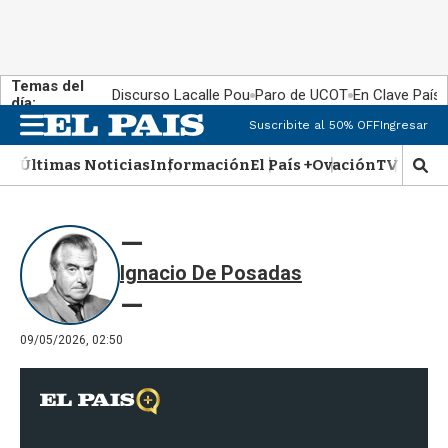
Temas del
Discurso Lacalle Pou
Paro de UCOT
En Clave País
día:
Suscribite al 50% OFF
Ingresar
M
e
Últimas Noticias
Información
El País +
Ovación
TV Show
n
M
u
o
s
t
r
Ignacio De Posadas
a
r
b
�
09/05/2026, 02:50
s
q
u
e
d