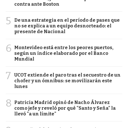
contra ante Boston
5
De una estrategia en el período de pases que
no se explica a un equipo desnorteado: el
presente de Nacional
6
Montevideo está entre los peores puertos,
según un índice elaborado por el Banco
Mundial
7
UCOT extiende el paro tras el secuestro de un
chofer y un ómnibus: se movilizarán este
lunes
8
Patricia Madrid opinó de Nacho Álvarez
como jefe y reveló por qué "Santo y Seña" la
llevó "a un límite"