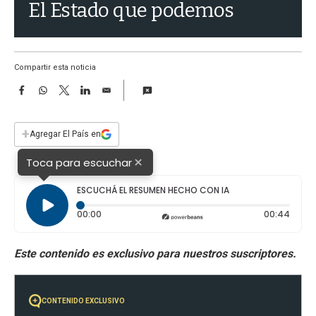
a
El Estado que podemos
Compartir esta noticia
F
W
T
L
E
a
h
w
i
m
c
a
i
n
a
e
t
t
k
i
+
Agregar El País en
b
s
t
e
l
o
A
e
d
×
Toca para escuchar
o
p
r
I
k
p
n
ESCUCHÁ EL RESUMEN HECHO CON IA
Tiempo transcurrido: 0 segundos
Durac
00:00
00:44
CONTENIDO EXCLUSIVO