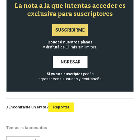
La nota a la que intentas acceder es
exclusiva para suscriptores
SUSCRIBIRME
Conocé nuestros planes
y disfrutá de El País sin límites.
INGRESAR
Si ya sos suscriptor
podés
ingresar con tu usuario y contraseña.
¿Encontraste un error?
Reportar
Temas relacionados