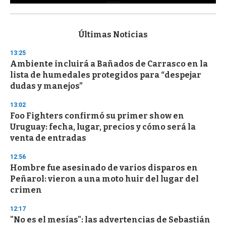
0
s
e
c
Últimas Noticias
o
n
13:25
d
Ambiente incluirá a Bañados de Carrasco en la
s
o
lista de humedales protegidos para “despejar
f
dudas y manejos”
3
3
s
13:02
e
Foo Fighters confirmó su primer show en
c
Uruguay: fecha, lugar, precios y cómo será la
o
n
venta de entradas
d
s
12:56
Hombre fue asesinado de varios disparos en
Peñarol: vieron a una moto huir del lugar del
crimen
12:17
"No es el mesías": las advertencias de Sebastián