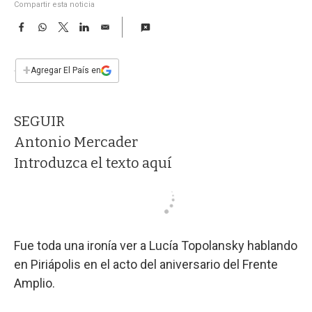
a
Compartir esta noticia
F
W
T
L
E
a
h
w
i
m
c
a
i
n
a
e
t
t
k
i
+
Agregar El País en
b
s
t
e
l
o
A
e
d
o
p
r
I
SEGUIR
k
p
n
Antonio Mercader
Introduzca el texto aquí
Fue toda una ironía ver a Lucía Topolansky hablando
en Piriápolis en el acto del aniversario del Frente
Amplio.