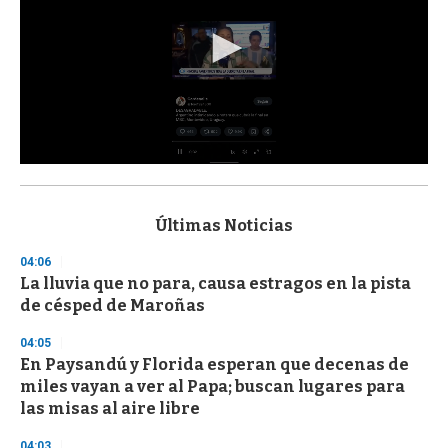
0
s
e
c
Últimas Noticias
o
n
04:06
d
La lluvia que no para, causa estragos en la pista
s
o
de césped de Maroñas
f
3
04:05
3
s
En Paysandú y Florida esperan que decenas de
e
miles vayan a ver al Papa; buscan lugares para
c
las misas al aire libre
o
n
d
04:03