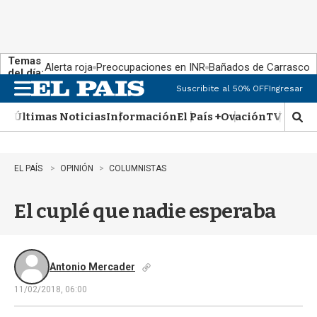
Temas
Alerta roja
Preocupaciones en INR
Bañados de Carrasco
del día:
Suscribite al 50% OFF
Ingresar
M
e
Últimas Noticias
Información
El País +
Ovación
TV Show
n
M
u
o
s
t
EL PAÍS
OPINIÓN
COLUMNISTAS
r
a
El cuplé que nadie esperaba
r
b
�
s
q
Antonio Mercader
u
11/02/2018, 06:00
e
d