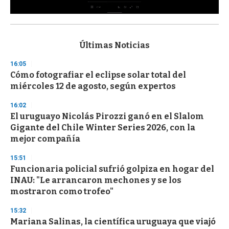
0
s
e
c
Últimas Noticias
o
n
16:05
d
Cómo fotografiar el eclipse solar total del
s
o
miércoles 12 de agosto, según expertos
f
3
16:02
3
s
El uruguayo Nicolás Pirozzi ganó en el Slalom
e
Gigante del Chile Winter Series 2026, con la
c
mejor compañía
o
n
d
15:51
s
Funcionaria policial sufrió golpiza en hogar del
INAU: "Le arrancaron mechones y se los
mostraron como trofeo"
15:32
Mariana Salinas, la científica uruguaya que viajó