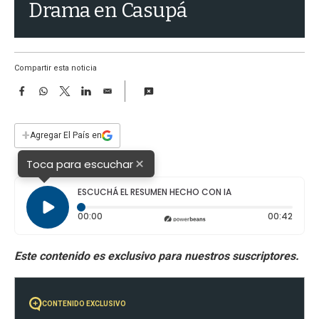
a
Drama en Casupá
Compartir esta noticia
F
W
T
L
E
a
h
w
i
m
c
a
i
n
a
e
t
t
k
i
+
Agregar El País en
b
s
t
e
l
o
A
e
d
×
Toca para escuchar
o
p
r
I
k
p
n
ESCUCHÁ EL RESUMEN HECHO CON IA
Tiempo transcurrido: 0 segundos
Durac
00:00
00:42
CONTENIDO EXCLUSIVO