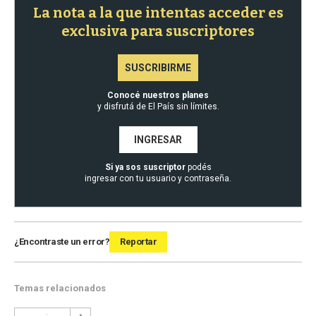
La nota a la que intentas acceder es
exclusiva para suscriptores
SUSCRIBIRME
Conocé nuestros planes
y disfrutá de El País sin límites.
INGRESAR
Si ya sos suscriptor
podés
ingresar con tu usuario y contraseña.
¿Encontraste un error?
Reportar
Temas relacionados