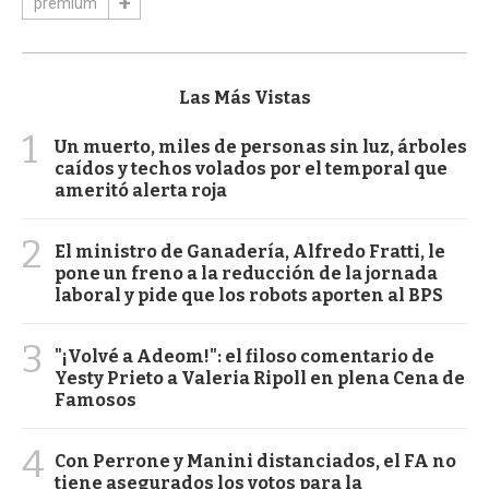
premium
Las Más Vistas
1
Un muerto, miles de personas sin luz, árboles
caídos y techos volados por el temporal que
ameritó alerta roja
2
El ministro de Ganadería, Alfredo Fratti, le
pone un freno a la reducción de la jornada
laboral y pide que los robots aporten al BPS
3
"¡Volvé a Adeom!": el filoso comentario de
Yesty Prieto a Valeria Ripoll en plena Cena de
Famosos
4
Con Perrone y Manini distanciados, el FA no
tiene asegurados los votos para la