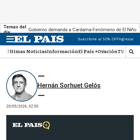
Temas del
Gobierno demanda a Cardama
Fenómeno de El Niño
día:
Suscribite al 50% OFF
Ingresar
M
e
Últimas Noticias
Información
El País +
Ovación
TV Show
n
M
u
o
s
t
r
Hernán Sorhuet Gelós
a
r
b
�
20/05/2026, 02:50
s
q
u
e
d