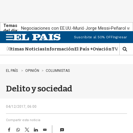
Temas
Negociaciones con EE.UU.
Murió Jorge Messi
Peñarol vs
del día:
Suscribite al 50% OFF
Ingresar
M
e
Últimas Noticias
Información
El País +
Ovación
TV Show
n
M
u
o
s
t
EL PAÍS
OPINIÓN
COLUMNISTAS
r
a
Delito y sociedad
r
b
�
s
04/12/2017, 06:00
q
u
Compartir esta noticia
e
F
W
T
L
E
d