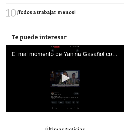
10
¡Todos a trabajar menos!
Te puede interesar
El mal momento de Yanina Gasañol con un hincha argentino en "Subrayado"
0
s
e
c
Últimas Noticias