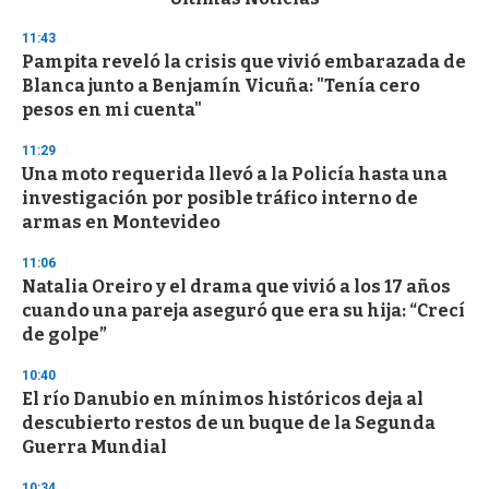
o
n
11:43
d
Pampita reveló la crisis que vivió embarazada de
s
o
Blanca junto a Benjamín Vicuña: "Tenía cero
f
pesos en mi cuenta"
3
3
s
11:29
e
Una moto requerida llevó a la Policía hasta una
c
investigación por posible tráfico interno de
o
n
armas en Montevideo
d
s
11:06
Natalia Oreiro y el drama que vivió a los 17 años
cuando una pareja aseguró que era su hija: “Crecí
de golpe”
10:40
El río Danubio en mínimos históricos deja al
descubierto restos de un buque de la Segunda
Guerra Mundial
10:34