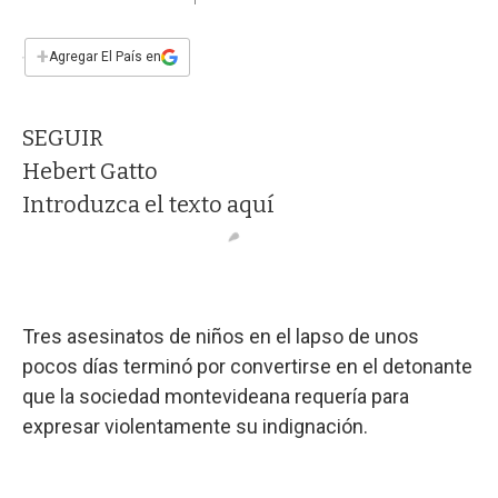
a
h
w
i
m
a
c
a
i
n
a
e
t
t
k
i
+
Agregar El País en
b
s
t
e
l
o
A
e
d
o
p
r
I
SEGUIR
k
p
n
Hebert Gatto
Introduzca el texto aquí
Tres asesinatos de niños en el lapso de unos
pocos días terminó por convertirse en el detonante
que la sociedad montevideana requería para
expresar violentamente su indignación.