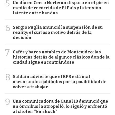
5
Un día en Cerro Norte: un disparo en el pie en
medio de recorrida de El País y la tensión
latente entre bandas
6
Sergio Puglia anunció la suspensión de su
reality: el curioso motivo detrás de la
decisión
7
Cafés y bares notables de Montevideo: las
historias detrás de algunos clásicos donde la
ciudad sigue encontrándose
8
Saldain advierte que el BPS está mal
asesorando a jubilados por la posibilidad de
volver a trabajar
9
Una comunicadora de Canal 10 denunció que
un ómnibus la atropelló, lo siguió y enfrentó
al chofer: "En shock"