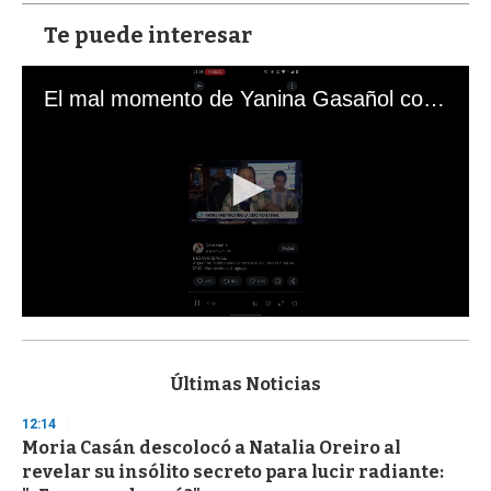
Te puede interesar
El mal momento de Yanina Gasañol con un hincha argentino en "Subrayado"
0
s
e
c
Últimas Noticias
o
n
12:14
d
Moria Casán descolocó a Natalia Oreiro al
s
o
revelar su insólito secreto para lucir radiante:
f