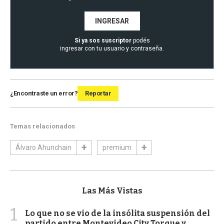
INGRESAR
Si ya sos suscriptor
podés
ingresar con tu usuario y contraseña.
¿Encontraste un error?
Reportar
Temas relacionados
Álvaro Ahunchain
premium
Las Más Vistas
1
Lo que no se vio de la insólita suspensión del
partido entre Montevideo City Torque y