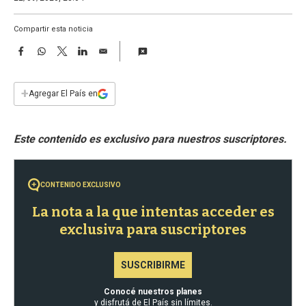
a
Compartir esta noticia
F
W
T
L
E
a
h
w
i
m
c
a
i
n
a
e
t
t
k
i
+
Agregar El País en
b
s
t
e
l
o
A
e
d
o
p
r
I
k
p
n
CONTENIDO EXCLUSIVO
La nota a la que intentas acceder es
exclusiva para suscriptores
SUSCRIBIRME
Conocé nuestros planes
y disfrutá de El País sin límites.