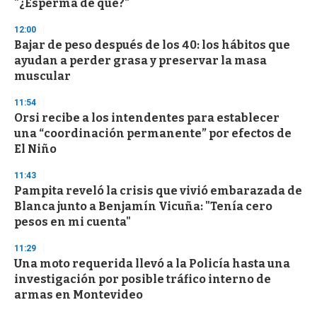
"¿Esperma de qué?"
3
3
s
12:00
e
Bajar de peso después de los 40: los hábitos que
c
ayudan a perder grasa y preservar la masa
o
n
muscular
d
s
11:54
Orsi recibe a los intendentes para establecer
una “coordinación permanente” por efectos de
El Niño
11:43
Pampita reveló la crisis que vivió embarazada de
Blanca junto a Benjamín Vicuña: "Tenía cero
pesos en mi cuenta"
11:29
Una moto requerida llevó a la Policía hasta una
investigación por posible tráfico interno de
armas en Montevideo