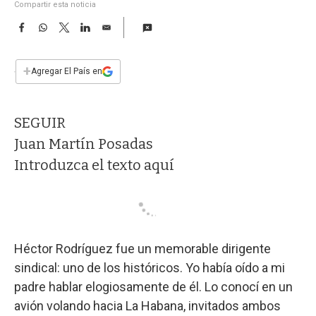
a
Compartir esta noticia
F
W
T
L
E
a
h
w
i
m
c
a
i
n
a
e
t
t
k
i
+
Agregar El País en
b
s
t
e
l
o
A
e
d
o
p
r
I
SEGUIR
k
p
n
Juan Martín Posadas
Introduzca el texto aquí
Héctor Rodríguez fue un memorable dirigente
sindical: uno de los históricos. Yo había oído a mi
padre hablar elogiosamente de él. Lo conocí en un
avión volando hacia La Habana, invitados ambos