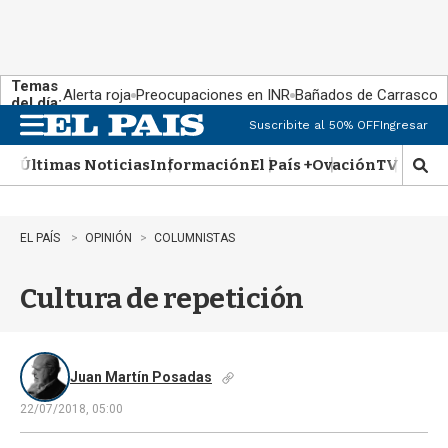
Temas
Alerta roja
Preocupaciones en INR
Bañados de Carrasco
del día:
Suscribite al 50% OFF
Ingresar
M
e
Últimas Noticias
Información
El País +
Ovación
TV Show
n
M
u
o
s
t
EL PAÍS
OPINIÓN
COLUMNISTAS
r
a
Cultura de repetición
r
b
�
s
q
Juan Martín Posadas
u
22/07/2018, 05:00
e
d