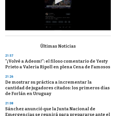
0
s
e
c
Últimas Noticias
o
n
21:57
d
"¡Volvé a Adeom!": el filoso comentario de Yesty
s
o
Prieto a Valeria Ripoll en plena Cena de Famosos
f
3
21:26
3
s
De mostrar su práctica a incrementar la
e
cantidad de jugadores citados: los primeros días
c
de Forlán en Uruguay
o
n
d
21:08
s
Sánchez anunció que la Junta Nacional de
Emergencias se reunirá para prepararse ante el