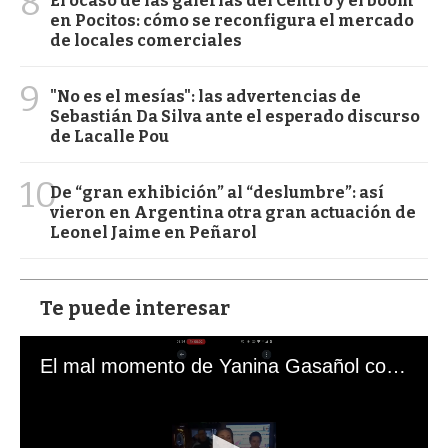
8
El ocaso de las galerías del Centro y el boom
en Pocitos: cómo se reconfigura el mercado
de locales comerciales
9
"No es el mesías": las advertencias de
Sebastián Da Silva ante el esperado discurso
de Lacalle Pou
10
De “gran exhibición” al “deslumbre”: así
vieron en Argentina otra gran actuación de
Leonel Jaime en Peñarol
Te puede interesar
El mal momento de Yanina Gasañol con un hincha argentino en "Subrayado"