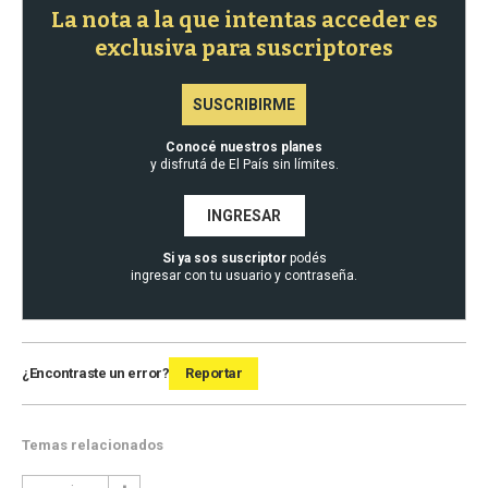
La nota a la que intentas acceder es
exclusiva para suscriptores
SUSCRIBIRME
Conocé nuestros planes
y disfrutá de El País sin límites.
INGRESAR
Si ya sos suscriptor
podés
ingresar con tu usuario y contraseña.
¿Encontraste un error?
Reportar
Temas relacionados