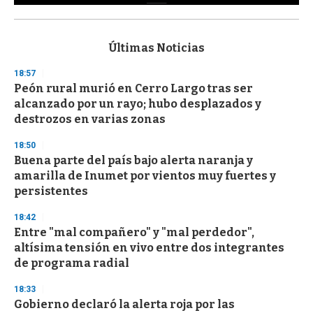
0
s
e
c
Últimas Noticias
o
n
18:57
d
Peón rural murió en Cerro Largo tras ser
s
o
alcanzado por un rayo; hubo desplazados y
f
destrozos en varias zonas
3
3
s
18:50
e
Buena parte del país bajo alerta naranja y
c
amarilla de Inumet por vientos muy fuertes y
o
n
persistentes
d
s
18:42
Entre "mal compañero" y "mal perdedor",
altísima tensión en vivo entre dos integrantes
de programa radial
18:33
Gobierno declaró la alerta roja por las