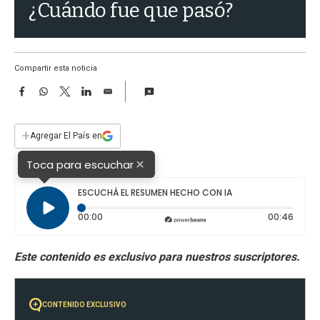
a
¿Cuándo fue que pasó?
Compartir esta noticia
F
W
T
L
E
a
h
w
i
m
c
a
i
n
a
e
t
t
k
i
+
Agregar El País en
b
s
t
e
l
o
A
e
d
×
Toca para escuchar
o
p
r
I
k
p
n
ESCUCHÁ EL RESUMEN HECHO CON IA
Tiempo transcurrido: 0 segundos
Durac
00:00
00:46
CONTENIDO EXCLUSIVO