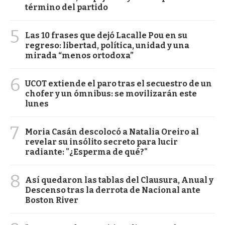
término del partido
5
Las 10 frases que dejó Lacalle Pou en su
regreso: libertad, política, unidad y una
mirada “menos ortodoxa”
6
UCOT extiende el paro tras el secuestro de un
chofer y un ómnibus: se movilizarán este
lunes
7
Moria Casán descolocó a Natalia Oreiro al
revelar su insólito secreto para lucir
radiante: "¿Esperma de qué?"
8
Así quedaron las tablas del Clausura, Anual y
Descenso tras la derrota de Nacional ante
Boston River