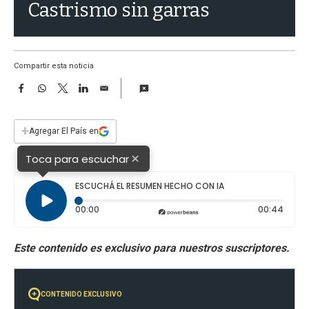
a
Castrismo sin garras
Compartir esta noticia
F
W
T
L
E
a
h
w
i
m
c
a
i
n
a
e
t
t
k
i
+
Agregar El País en
b
s
t
e
l
o
A
e
d
×
Toca para escuchar
o
p
r
I
k
p
n
ESCUCHÁ EL RESUMEN HECHO CON IA
Tiempo transcurrido: 0 segundos
Durac
00:00
00:44
CONTENIDO EXCLUSIVO