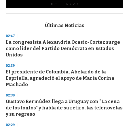
0
s
e
c
Últimas Noticias
o
n
02:47
d
La congresista Alexandria Ocasio-Cortez surge
s
o
como líder del Partido Demócrata en Estados
f
Unidos
3
3
s
02:39
e
El presidente de Colombia, Abelardo de la
c
Espriella, agradeció el apoyo de María Corina
o
n
Machado
d
s
02:30
Gustavo Bermúdez llega a Uruguay con "La cena
de los tontos" y habla de su retiro, las telenovelas
y su regreso
02:29