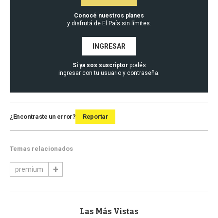
Conocé nuestros planes
y disfrutá de El País sin límites.
INGRESAR
Si ya sos suscriptor
podés
ingresar con tu usuario y contraseña.
¿Encontraste un error?
Reportar
Temas relacionados
premium
Las Más Vistas