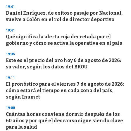
n
19:41
d
Daniel Enríquez, de exitoso pasaje por Nacional,
s
o
vuelve a Colón en el rol de director deportivo
f
3
19:41
3
s
Qué significa la alerta roja decretada por el
e
gobierno y cómo se activa la operativa en el país
c
o
19:35
n
d
Este es el precio del oro hoy 6 de agosto de 2026:
s
su valor, según los datos del BROU
19:11
El pronóstico para el viernes 7 de agosto de 2026:
cómo estará el tiempo en cada zona del país,
según Inumet
19:00
Cuántas horas conviene dormir después de los
60 años y por qué el descanso sigue siendo clave
para la salud