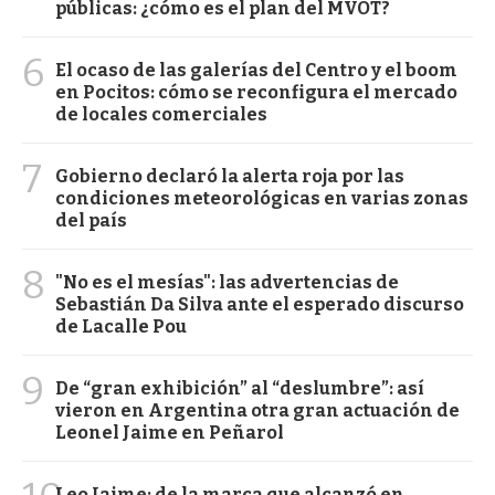
públicas: ¿cómo es el plan del MVOT?
6
El ocaso de las galerías del Centro y el boom
en Pocitos: cómo se reconfigura el mercado
de locales comerciales
7
Gobierno declaró la alerta roja por las
condiciones meteorológicas en varias zonas
del país
8
"No es el mesías": las advertencias de
Sebastián Da Silva ante el esperado discurso
de Lacalle Pou
9
De “gran exhibición” al “deslumbre”: así
vieron en Argentina otra gran actuación de
Leonel Jaime en Peñarol
Leo Jaime: de la marca que alcanzó en