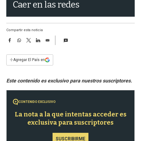
a
Caer en las redes
Compartir esta noticia
F
W
T
L
E
a
h
w
i
m
c
a
i
n
a
e
t
t
k
i
+
Agregar El País en
b
s
t
e
l
o
A
e
d
o
p
r
I
k
p
n
CONTENIDO EXCLUSIVO
La nota a la que intentas acceder es
exclusiva para suscriptores
SUSCRIBIRME