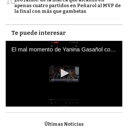
10
apenas cuatro partidos en Peñarol al MVP de
la final con más que gambetas
Te puede interesar
El mal momento de Yanina Gasañol con un hincha argentino en "Subrayado"
0
s
e
c
Últimas Noticias
o