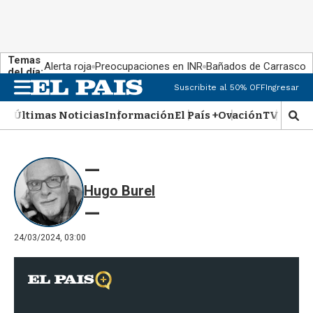
Temas
Alerta roja
Preocupaciones en INR
Bañados de Carrasco
del día:
Suscribite al 50% OFF
Ingresar
M
e
Últimas Noticias
Información
El País +
Ovación
TV Show
n
M
u
o
s
t
r
Hugo Burel
a
r
b
�
24/03/2024, 03:00
s
q
u
e
d