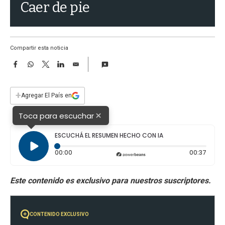
a
Caer de pie
Compartir esta noticia
F
W
T
L
E
a
h
w
i
m
c
a
i
n
a
e
t
t
k
i
+
Agregar El País en
b
s
t
e
l
o
A
e
d
×
Toca para escuchar
o
p
r
I
k
p
n
ESCUCHÁ EL RESUMEN HECHO CON IA
Tiempo transcurrido: 0 segundos
Durac
00:00
00:37
CONTENIDO EXCLUSIVO