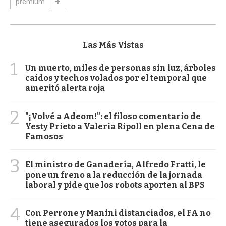
premium
Las Más Vistas
1
Un muerto, miles de personas sin luz, árboles
caídos y techos volados por el temporal que
ameritó alerta roja
2
"¡Volvé a Adeom!": el filoso comentario de
Yesty Prieto a Valeria Ripoll en plena Cena de
Famosos
3
El ministro de Ganadería, Alfredo Fratti, le
pone un freno a la reducción de la jornada
laboral y pide que los robots aporten al BPS
4
Con Perrone y Manini distanciados, el FA no
tiene asegurados los votos para la