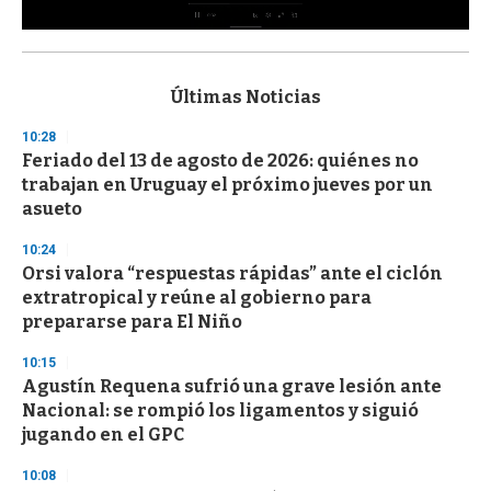
0
s
e
c
Últimas Noticias
o
n
10:28
d
Feriado del 13 de agosto de 2026: quiénes no
s
o
trabajan en Uruguay el próximo jueves por un
f
asueto
3
3
s
10:24
e
Orsi valora “respuestas rápidas” ante el ciclón
c
extratropical y reúne al gobierno para
o
n
prepararse para El Niño
d
s
10:15
Agustín Requena sufrió una grave lesión ante
Nacional: se rompió los ligamentos y siguió
jugando en el GPC
10:08