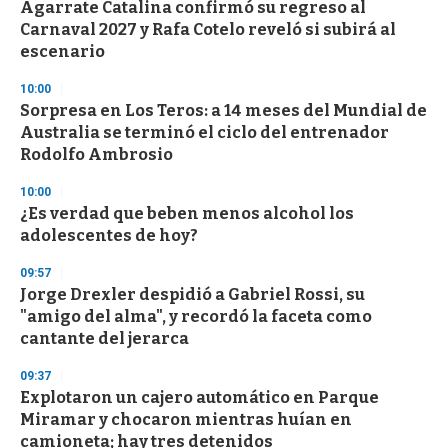
Agarrate Catalina confirmó su regreso al
Carnaval 2027 y Rafa Cotelo reveló si subirá al
escenario
10:00
Sorpresa en Los Teros: a 14 meses del Mundial de
Australia se terminó el ciclo del entrenador
Rodolfo Ambrosio
10:00
¿Es verdad que beben menos alcohol los
adolescentes de hoy?
09:57
Jorge Drexler despidió a Gabriel Rossi, su
"amigo del alma", y recordó la faceta como
cantante del jerarca
09:37
Explotaron un cajero automático en Parque
Miramar y chocaron mientras huían en
camioneta; hay tres detenidos