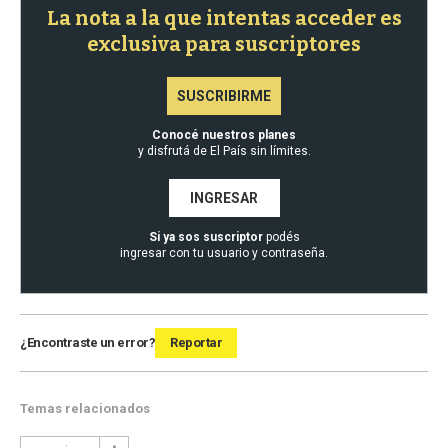
La nota a la que intentas acceder es
exclusiva para suscriptores
SUSCRIBIRME
Conocé nuestros planes
y disfrutá de El País sin límites.
INGRESAR
Si ya sos suscriptor
podés
ingresar con tu usuario y contraseña.
¿Encontraste un error?
Reportar
Temas relacionados