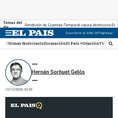
Temas del
Rendición de Cuentas
Temporal causa destrozos
En 
día:
Suscribite al 50% OFF
Ingresar
M
e
Últimas Noticias
Información
El País +
Ovación
TV Show
n
M
u
o
s
t
r
Hernán Sorhuet Gelós
a
r
b
�
10/12/2025, 02:50
s
q
u
e
d