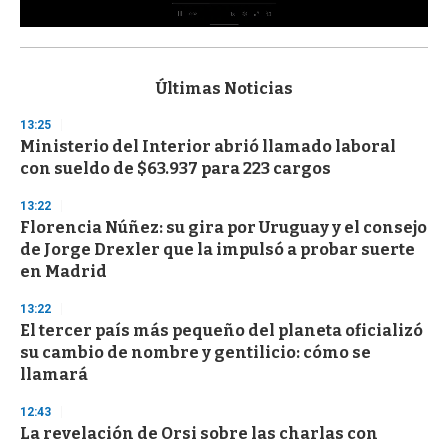
0
s
e
c
Últimas Noticias
o
n
13:25
d
Ministerio del Interior abrió llamado laboral
s
o
con sueldo de $63.937 para 223 cargos
f
3
13:22
3
s
Florencia Núñez: su gira por Uruguay y el consejo
e
de Jorge Drexler que la impulsó a probar suerte
c
en Madrid
o
n
d
13:22
s
El tercer país más pequeño del planeta oficializó
su cambio de nombre y gentilicio: cómo se
llamará
12:43
La revelación de Orsi sobre las charlas con