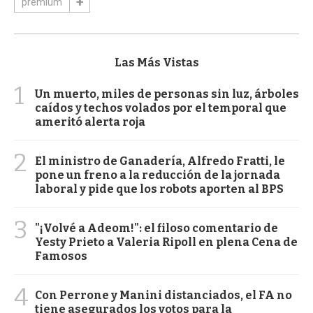
premium
Las Más Vistas
1
Un muerto, miles de personas sin luz, árboles
caídos y techos volados por el temporal que
ameritó alerta roja
2
El ministro de Ganadería, Alfredo Fratti, le
pone un freno a la reducción de la jornada
laboral y pide que los robots aporten al BPS
3
"¡Volvé a Adeom!": el filoso comentario de
Yesty Prieto a Valeria Ripoll en plena Cena de
Famosos
4
Con Perrone y Manini distanciados, el FA no
tiene asegurados los votos para la