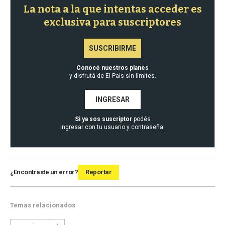
La nota a la que intentas acceder es
exclusiva para suscriptores
SUSCRIBIRME
Conocé nuestros planes
y disfrutá de El País sin límites.
INGRESAR
Si ya sos suscriptor
podés
ingresar con tu usuario y contraseña.
¿Encontraste un error?
Reportar
Temas relacionados