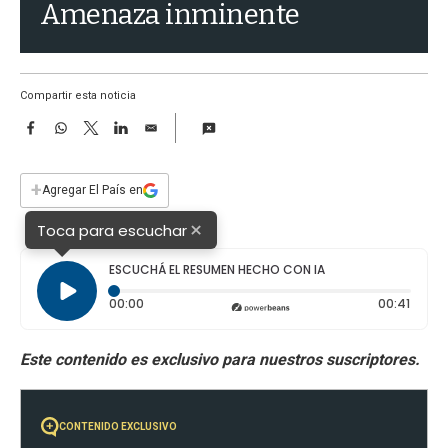
a
Amenaza inminente
Compartir esta noticia
F
W
T
L
E
a
h
w
i
m
c
a
i
n
a
e
t
t
k
i
+
Agregar El País en
b
s
t
e
l
o
A
e
d
×
Toca para escuchar
o
p
r
I
k
p
n
ESCUCHÁ EL RESUMEN HECHO CON IA
Tiempo transcurrido: 0 segundos
Durac
00:00
00:41
CONTENIDO EXCLUSIVO