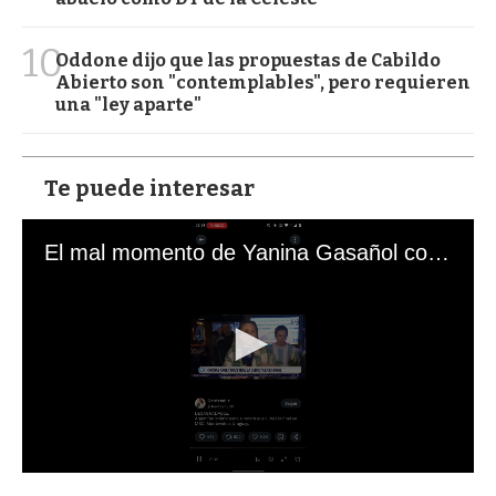
10
Oddone dijo que las propuestas de Cabildo
Abierto son "contemplables", pero requieren
una "ley aparte"
Te puede interesar
El mal momento de Yanina Gasañol con un hincha argentino en "Subrayado"
0