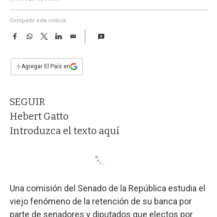
a
Compartir esta noticia
F
W
T
L
E
a
h
w
i
m
c
a
i
n
a
e
t
t
k
i
+
Agregar El País en
b
s
t
e
l
o
A
e
d
o
p
r
I
SEGUIR
k
p
n
Hebert Gatto
Introduzca el texto aquí
Una comisión del Senado de la República estudia el
viejo fenómeno de la retención de su banca por
parte de senadores y diputados que electos por