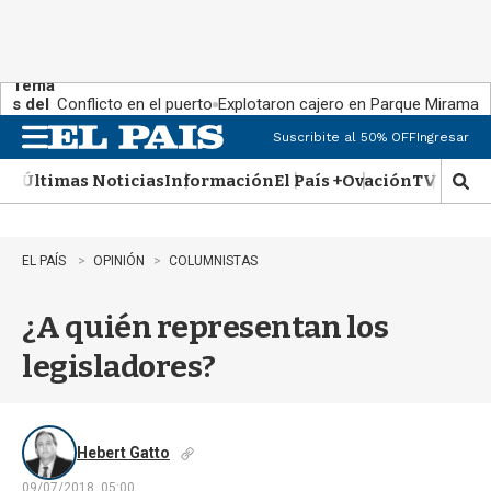
Tema
s del
Conflicto en el puerto
Explotaron cajero en Parque Miramar
día:
Suscribite al 50% OFF
Ingresar
M
e
Últimas Noticias
Información
El País +
Ovación
TV Show
n
M
u
o
s
t
EL PAÍS
OPINIÓN
COLUMNISTAS
r
a
¿A quién representan los
r
b
legisladores?
�
s
q
u
e
Hebert Gatto
d
09/07/2018, 05:00