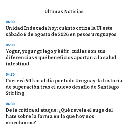
s
e
c
Últimas Noticias
o
n
06:00
d
Unidad Indexada hoy: cuánto cotiza la UI este
s
o
sábado 8 de agosto de 2026 en pesos uruguayos
f
3
05:00
3
s
Yogur, yogur griego y kéfir: cuáles son sus
e
diferencias y qué beneficios aportan a la salud
c
intestinal
o
n
d
04:30
s
Correrá 50 km al día por todo Uruguay: la historia
de superación tras el nuevo desafío de Santiago
Stirling
04:30
De la crítica al ataque: ¿Qué revela el auge del
hate sobre la forma en la que hoy nos
vinculamos?