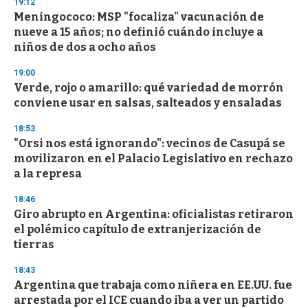
19:12
d
Meningococo: MSP "focaliza" vacunación de
s
o
nueve a 15 años; no definió cuándo incluye a
f
niños de dos a ocho años
3
3
s
19:00
e
Verde, rojo o amarillo: qué variedad de morrón
c
conviene usar en salsas, salteados y ensaladas
o
n
d
18:53
s
"Orsi nos está ignorando": vecinos de Casupá se
movilizaron en el Palacio Legislativo en rechazo
a la represa
18:46
Giro abrupto en Argentina: oficialistas retiraron
el polémico capítulo de extranjerización de
tierras
18:43
Argentina que trabaja como niñera en EE.UU. fue
arrestada por el ICE cuando iba a ver un partido