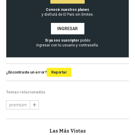
Conocé nuestros planes
y disfrutá de El País sin límites.
INGRESAR
Si ya sos suscriptor
podés
ingresar con tu usuario y contraseña.
¿Encontraste un error?
Reportar
Temas relacionados
premium
Las Más Vistas