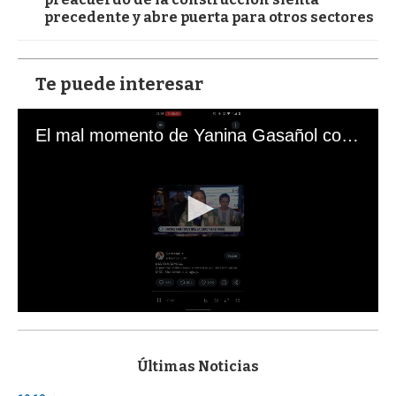
precedente y abre puerta para otros sectores
Te puede interesar
El mal momento de Yanina Gasañol con un hincha argentino en "Subrayado"
0
s
e
c
Últimas Noticias
o
n