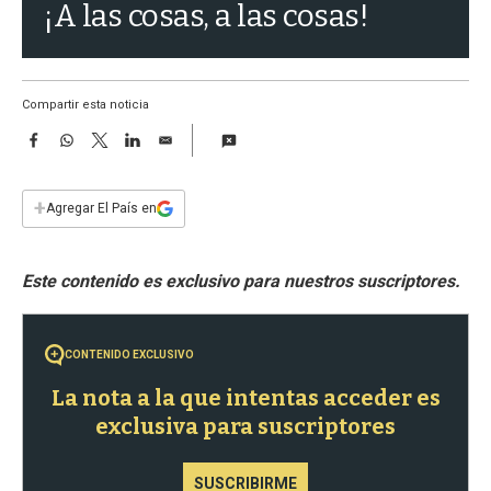
a
¡A las cosas, a las cosas!
Compartir esta noticia
F
W
T
L
E
a
h
w
i
m
c
a
i
n
a
e
t
t
k
i
+
Agregar El País en
b
s
t
e
l
o
A
e
d
o
p
r
I
k
p
n
CONTENIDO EXCLUSIVO
La nota a la que intentas acceder es
exclusiva para suscriptores
SUSCRIBIRME