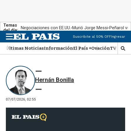
Temas
Negociaciones con EE.UU.
Murió Jorge Messi
Peñarol vs
del día:
Suscribite al 50% OFF
Ingresar
M
e
Últimas Noticias
Información
El País +
Ovación
TV Show
n
M
u
o
s
t
r
Hernán Bonilla
a
r
b
�
07/07/2026, 02:55
s
q
u
e
d