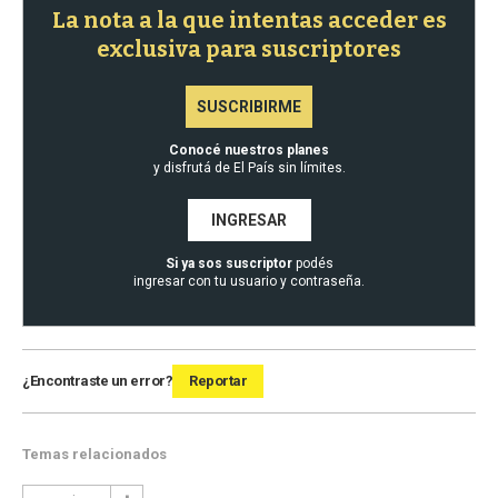
La nota a la que intentas acceder es
exclusiva para suscriptores
SUSCRIBIRME
Conocé nuestros planes
y disfrutá de El País sin límites.
INGRESAR
Si ya sos suscriptor
podés
ingresar con tu usuario y contraseña.
¿Encontraste un error?
Reportar
Temas relacionados