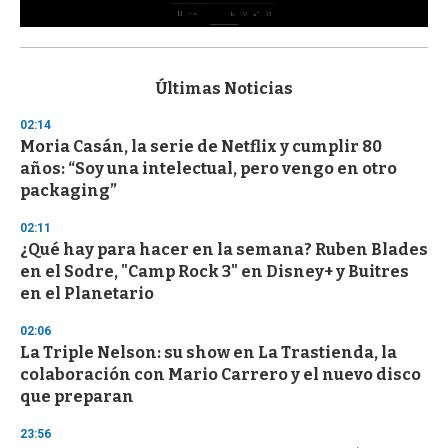
0
s
e
c
Últimas Noticias
o
n
02:14
d
Moria Casán, la serie de Netflix y cumplir 80
s
o
años: “Soy una intelectual, pero vengo en otro
f
packaging”
3
3
s
02:11
e
¿Qué hay para hacer en la semana? Ruben Blades
c
en el Sodre, "Camp Rock 3" en Disney+ y Buitres
o
n
en el Planetario
d
s
02:06
La Triple Nelson: su show en La Trastienda, la
colaboración con Mario Carrero y el nuevo disco
que preparan
23:56