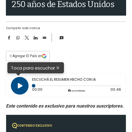
a
250 años de Estados Unidos
Compartir esta noticia
F
W
T
L
E
a
h
w
i
m
c
a
i
n
a
e
t
t
k
i
+
Agregar El País en
b
s
t
e
l
o
A
e
d
×
Toca para escuchar
o
p
r
I
k
p
n
ESCUCHÁ EL RESUMEN HECHO CON IA
Tiempo transcurrido: 0 segundos
Durac
00:00
00:46
CONTENIDO EXCLUSIVO