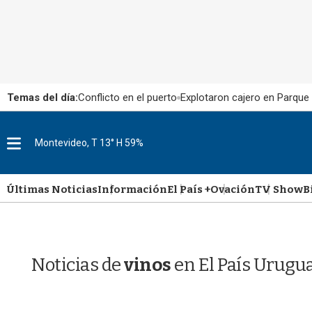
Temas del día:
Conflicto en el puerto
Explotaron cajero en Parque
M
Montevideo, T 13° H 59%
e
n
u
Últimas Noticias
Información
El País +
Ovación
TV Show
B
Noticias de
vinos
en El País Urugu