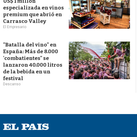
US$ 1 millón
especializada en vinos
premium que abrió en
Carrasco Valley
El Empresario
"Batalla del vino" en
España: Más de 8.000
'combatientes" se
lanzaron 40.000 litros
de la bebida en un
festival
Descanso