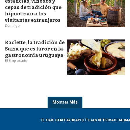
estancias, viñedos y
cepas de tradición que
hipnotizan a los
visitantes extranjeros
Domingo
Raclette, la tradición de
Suiza que es furor en la
gastronomía uruguaya
El Empresario
Mostrar Más
EL PAÍS STAFF
AYUDA
POLÍTICAS DE PRIVACIDAD
MA