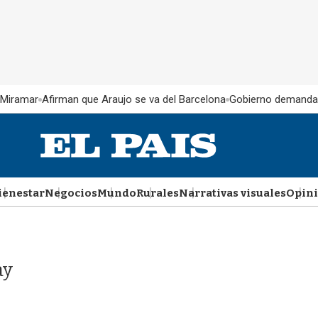
 Miramar
Afirman que Araujo se va del Barcelona
Gobierno demanda
ienestar
Negocios
Mundo
Rurales
Narrativas visuales
Opin
ay