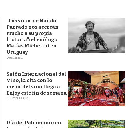
s
q
u
e
"Los vinos de Nando
d
Parrado nos acercan
a
mucho a su propia
historia": el enólogo
Matías Michelini en
Uruguay
Descanso
Salón Internacional del
Vino, la cita con lo
mejor del vino llega a
Enjoy este fin de semana
El Empresario
Día del Patrimonio en