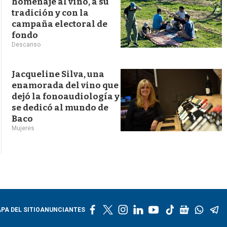
homenaje al vino, a su
tradición y con la
campaña electoral de
fondo
Descanso
Jacqueline Silva, una
enamorada del vino que
dejó la fonoaudiología y
se dedicó al mundo de
Baco
Mujeres
f
t
i
l
y
t
g
w
t
PA DEL SITIO
ANUNCIANTES
a
w
n
i
o
i
o
h
e