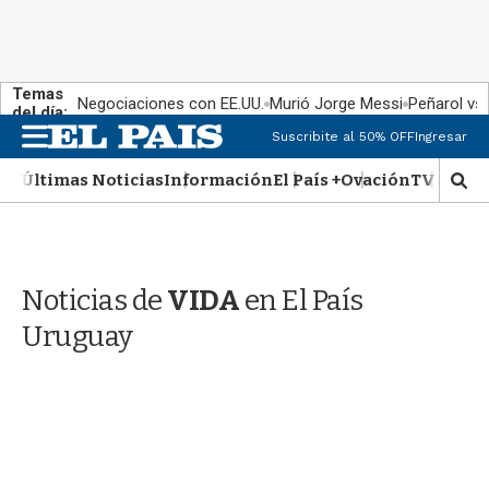
Temas
Negociaciones con EE.UU.
Murió Jorge Messi
Peñarol vs
del día:
M
Suscribite al 50% OFF
Ingresar
e
n
Últimas Noticias
Información
El País +
Ovación
TV Show
M
u
o
s
t
r
Noticias de
VIDA
en El País
a
r
Uruguay
b
�
s
q
u
e
d