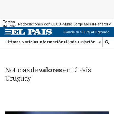
Temas
Negociaciones con EE.UU.
Murió Jorge Messi
Peñarol vs
del día:
M
Suscribite al 50% OFF
Ingresar
e
n
Últimas Noticias
Información
El País +
Ovación
TV Show
M
u
o
s
t
r
Noticias de
valores
en El País
a
r
Uruguay
b
�
s
q
u
e
d