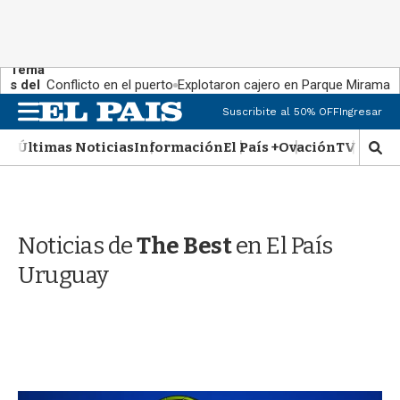
Tema
s del
Conflicto en el puerto
Explotaron cajero en Parque Miramar
día:
M
Suscribite al 50% OFF
Ingresar
e
n
Últimas Noticias
Información
El País +
Ovación
TV Show
M
u
o
s
t
r
Noticias de
The Best
en El País
a
r
Uruguay
b
�
s
q
u
e
d