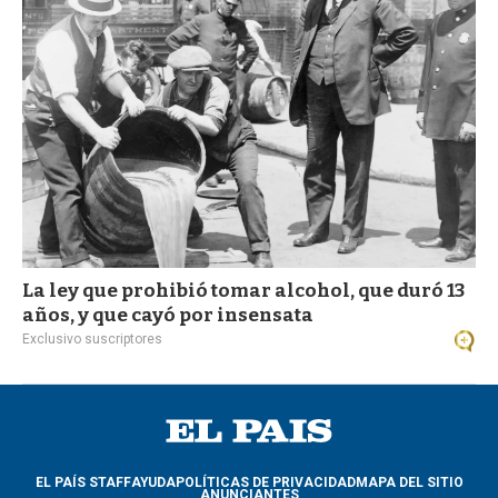
a
La ley que prohibió tomar alcohol, que duró 13
años, y que cayó por insensata
Exclusivo suscriptores
EL PAÍS STAFF
AYUDA
POLÍTICAS DE PRIVACIDAD
MAPA DEL SITIO
ANUNCIANTES