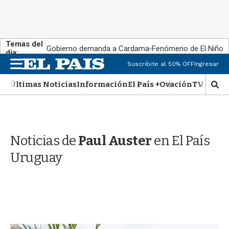
Temas del
Gobierno demanda a Cardama
Fenómeno de El Niño
día:
M
Suscribite al 50% OFF
Ingresar
e
n
Últimas Noticias
Información
El País +
Ovación
TV Show
M
u
o
s
t
r
Noticias de
Paul Auster
en El País
a
r
Uruguay
b
�
s
q
u
e
d