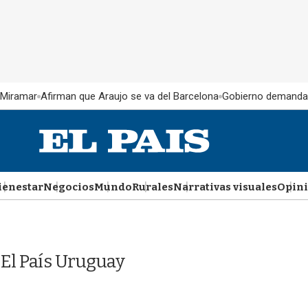
 Miramar
Afirman que Araujo se va del Barcelona
Gobierno demanda
ienestar
Negocios
Mundo
Rurales
Narrativas visuales
Opin
El País Uruguay