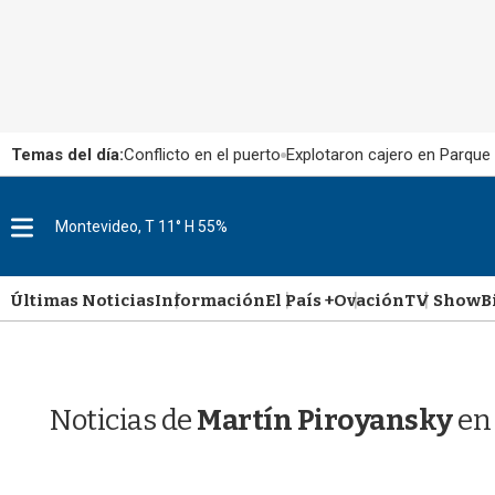
Temas del día:
Conflicto en el puerto
Explotaron cajero en Parque
M
Montevideo, T 11° H 55%
e
n
u
Últimas Noticias
Información
El País +
Ovación
TV Show
B
Noticias de
Martín Piroyansky
en 