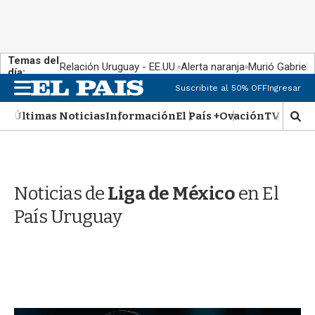
Temas del
Relación Uruguay - EE.UU.
Alerta naranja
Murió Gabriel 
día:
M
Suscribite al 50% OFF
Ingresar
e
n
Últimas Noticias
Información
El País +
Ovación
TV Show
M
u
o
s
t
r
Noticias de
Liga de México
en El
a
r
País Uruguay
b
�
s
q
u
e
d