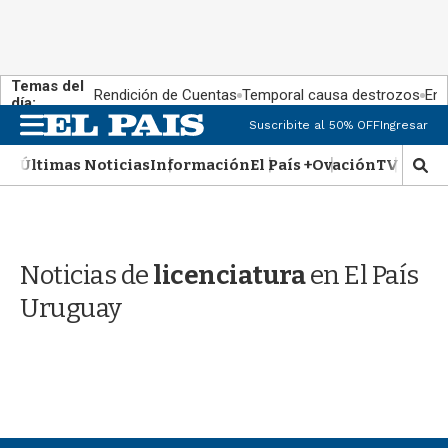
Temas del
Rendición de Cuentas
Temporal causa destrozos
En 
día:
M
Suscribite al 50% OFF
Ingresar
e
n
Últimas Noticias
Información
El País +
Ovación
TV Show
M
u
o
s
t
r
Noticias de
licenciatura
en El País
a
r
Uruguay
b
�
s
q
u
e
d